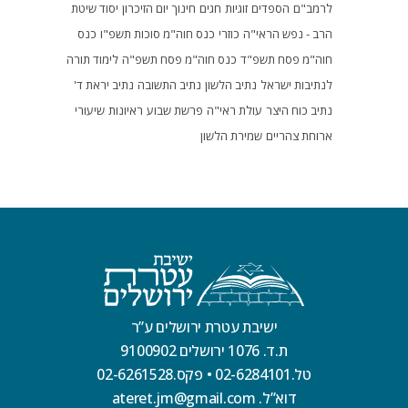
לרמב"ם
הספדים
זוגיות
חגים
חינוך
יום הזיכרון
יסוד שיטת
הרב - נפש הראי"ה
כוזרי
כנס חוה"מ סוכות תשפ"ו
כנס
חוה"מ פסח תשפ"ד
כנס חוה"מ פסח תשפ"ה
לימוד תורה
לנתיבות ישראל
נתיב הלשון
נתיב התשובה
נתיב יראת ד'
נתיב כוח היצר
עולת ראי"ה
פרשת שבוע
ראיונות
שיעורי
ארוחת צהריים
שמירת הלשון
ישיבת עטרת ירושלים ע”ר
ת.ד. 1076 ירושלים 9100902
טל.02-6284101
•
פקס.02-6261528
דוא”ל. ateret.jm@gmail.com