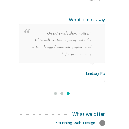
What clients say
g
"On extremely short notice,
h,
BlueOwlCreative came up with the
!"
perfect design I previously envisioned
for my company. "
rge Stoner
Lindsay Ford
keting Manager
CEO
What we offer
Stunning Web Design