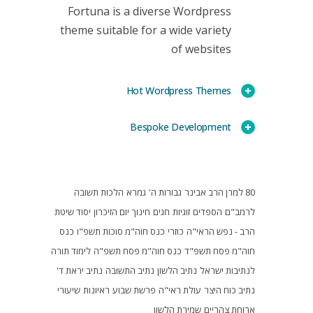
Fortuna is a diverse Wordpress
theme suitable for a wide variety
of websites
Hot Wordpress Themes
Bespoke Development
80 למרן הרב אבינר
גבורות ה'
גמרא
הלכות תשובה
לרמב"ם
הספדים
זוגיות
חגים
חינוך
יום הזיכרון
יסוד שיטת
הרב - נפש הראי"ה
כוזרי
כנס חוה"מ סוכות תשפ"ו
כנס
חוה"מ פסח תשפ"ד
כנס חוה"מ פסח תשפ"ה
לימוד תורה
לנתיבות ישראל
נתיב הלשון
נתיב התשובה
נתיב יראת ד'
נתיב כוח היצר
עולת ראי"ה
פרשת שבוע
ראיונות
שיעורי
ארוחת צהריים
שמירת הלשון