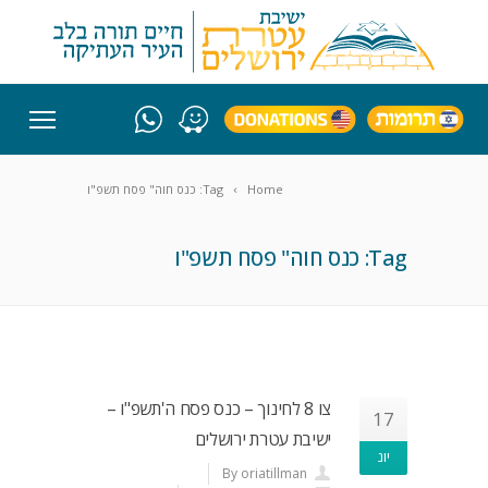
Home
Tag: כנס חוה" פסח תשפ"ו
Tag: כנס חוה" פסח תשפ"ו
צו 8 לחינוך – כנס פסח ה'תשפ"ו –
17
ישיבת עטרת ירושלים
יונ
By oriatillman