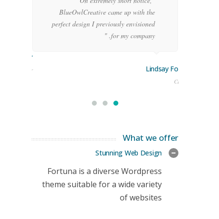
g
"On extremely short notice,
h,
BlueOwlCreative came up with the
!"
perfect design I previously envisioned
for my company. "
rge Stoner
Lindsay Ford
keting Manager
CEO
What we offer
Stunning Web Design
Fortuna is a diverse Wordpress
theme suitable for a wide variety
of websites