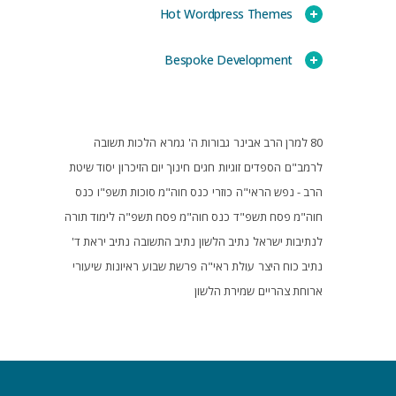
Hot Wordpress Themes
Bespoke Development
80 למרן הרב אבינר
גבורות ה'
גמרא
הלכות תשובה
לרמב"ם
הספדים
זוגיות
חגים
חינוך
יום הזיכרון
יסוד שיטת
הרב - נפש הראי"ה
כוזרי
כנס חוה"מ סוכות תשפ"ו
כנס
חוה"מ פסח תשפ"ד
כנס חוה"מ פסח תשפ"ה
לימוד תורה
לנתיבות ישראל
נתיב הלשון
נתיב התשובה
נתיב יראת ד'
נתיב כוח היצר
עולת ראי"ה
פרשת שבוע
ראיונות
שיעורי
ארוחת צהריים
שמירת הלשון