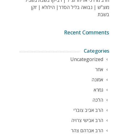
הרב מרדכי אליהו זצ"ל | רב-קו בשבת בשביל
מוצ"ש | נבואה בליל הסדר| הילולא | זקן
בשבת
Recent Comments
Categories
Uncategorized
אחר
אמונה
גמרא
הלכה
הרב אביב צוברי
הרב אבישי צרויה
הרב אברהם צהר