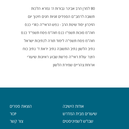
80 למרן הרב אבינר
גבורות ה'
גמרא
הלכות
תשובה לרמב"ם
הספדים
זוגיות
חגים
חינוך
יום
הזיכרון
יסוד שיטת הרב - נפש הראי"ה
כוזרי
כנס
חוה"מ סוכות תשפ"ו
כנס חוה"מ פסח תשפ"ד
כנס
חוה"מ פסח תשפ"ה
לימוד תורה
לנתיבות ישראל
נתיב הלשון
נתיב התשובה
נתיב יראת ד'
נתיב כוח
היצר
עולת ראי"ה
פרשת שבוע
ראיונות
שיעורי
ארוחת צהריים
שמירת הלשון
אודות הישיבה
הוצאת ספרים
שיעורים מבית המדרש
יזכור
שבו”ש לשמיניסטים
צור קשר