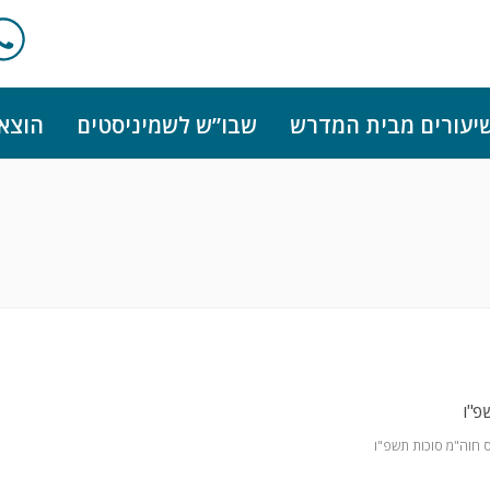
יעורים מבית המדרש
שבו”ש לשמיניסטים
הוצא
פ"ו
 חוה"מ סוכות תשפ"ו