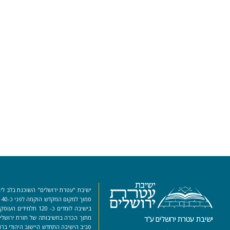
ישיבת "עטרת ירושלים" השוכנת בלב ליב
סמ
בישיבה לומדים כ- 120 ת
מתוך הכרה בחשיבותה של תורת ירושלים
ישיבת עטרת ירושלים ע”ר
סביב הישיבה התחדש היישוב היהודי ברו