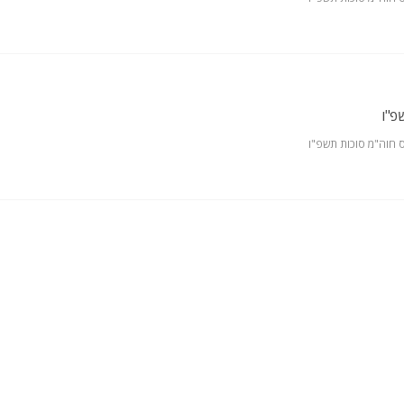
פ"ו
 חוה"מ סוכות תשפ"ו