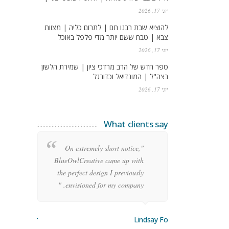
יוני 17, 2026
להוציא שבת רבנו תם | לתרום כליה | מצוות
צבא | טבח ששם יותר מדי פלפל באוכל
יוני 17, 2026
ספר חדש של הרב מרדכי ציון | שמירת הלשון
בצה"ל | המונדיאל וכדורגל
יוני 17, 2026
What clients say
re
"On extremely short notice,
ean
BlueOwlCreative came up with
ode
the perfect design I previously
y!"
envisioned for my company. "
orge Stoner
Lindsay Ford