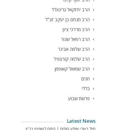
הרב יחזקאל גרינוולד
הרב מנחם בן יעקב זצ"ל
הרב מרדכי ציון
הרב רפאל שנור
הרב שלמה אבינר
הרב שלמה קורצוויל
הרב שמואל קאופמן
חגים
כללי
פרשת שבוע
Latest News
חייל בשבי שיודע סודות | היחס לשופטי בג"ץ