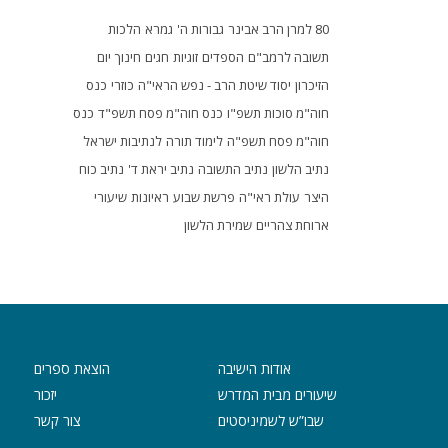
80 למרן הרב אבינר
גבורות ה'
גמרא
הלכות
תשובה לרמב"ם
הספדים
זוגיות
חגים
חינוך
יום
הזיכרון
יסוד שיטת הרב - נפש הראי"ה
כוזרי
כנס
חוה"מ סוכות תשפ"ו
כנס חוה"מ פסח תשפ"ד
כנס
חוה"מ פסח תשפ"ה
לימוד תורה
לנתיבות ישראל
נתיב הלשון
נתיב התשובה
נתיב יראת ד'
נתיב כוח
היצר
עולת ראי"ה
פרשת שבוע
ראיונות
שיעורי
ארוחת צהריים
שמירת הלשון
אודות הישיבה
הוצאת ספרים
שיעורים מבית המדרש
יזכור
שבו”ש לשמיניסטים
צור קשר