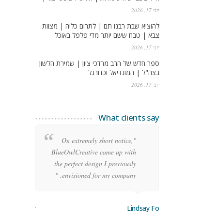
יוני 17, 2026
להוציא שבת רבנו תם | לתרום כליה | מצוות
צבא | טבח ששם יותר מדי פלפל באוכל
יוני 17, 2026
ספר חדש של הרב מרדכי ציון | שמירת הלשון
בצה"ל | המונדיאל וכדורגל
יוני 17, 2026
What clients say
re
"On extremely short notice,
ean
BlueOwlCreative came up with
ode
the perfect design I previously
y!"
envisioned for my company. "
orge Stoner
Lindsay Ford