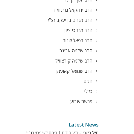
הרב יחזקאל גרינוולד
הרב מנחם בן יעקב זצ"ל
הרב מרדכי ציון
הרב רפאל שנור
הרב שלמה אבינר
הרב שלמה קורצוויל
הרב שמואל קאופמן
חגים
כללי
פרשת שבוע
Latest News
חייל בשבי שיודע סודות | היחס לשופטי בג"ץ