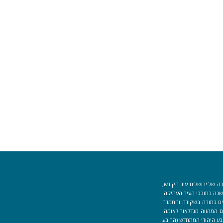
ה של ירושלים עיר הקודש,
וך למקום המקדש הוקמה לפני כ-40 שנה בתוככי העיר העתיקה.
למידים העוסקים בתורה בשקידה והתמדה
 המהווה מגדלאור לאומה.
בע היהודי המתחדש (הרובע