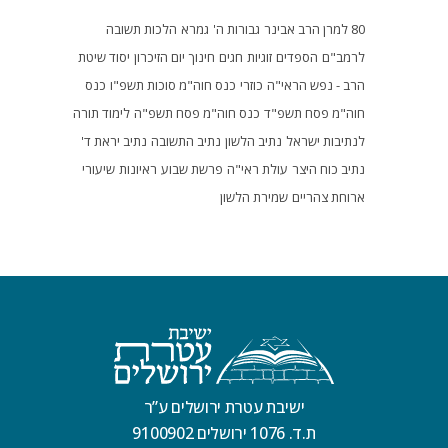
80 למרן הרב אבינר
גבורות ה'
גמרא
הלכות תשובה
לרמב"ם
הספדים
זוגיות
חגים
חינוך
יום הזיכרון
יסוד שיטת
הרב - נפש הראי"ה
כוזרי
כנס חוה"מ סוכות תשפ"ו
כנס
חוה"מ פסח תשפ"ד
כנס חוה"מ פסח תשפ"ה
לימוד תורה
לנתיבות ישראל
נתיב הלשון
נתיב התשובה
נתיב יראת ד'
נתיב כוח היצר
עולת ראי"ה
פרשת שבוע
ראיונות
שיעורי
ארוחת צהריים
שמירת הלשון
ישיבת עטרת ירושלים ע”ר
ת.ד. 1076 ירושלים 9100902