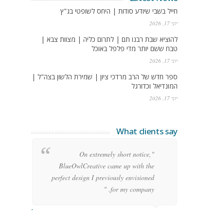
חייל בשבי שיודע סודות | היחס לשופטי בג"ץ
יוני 17, 2026
להוציא שבת רבנו תם | לתרום כליה | מצוות צבא |
טבח ששם יותר מדי פלפל באוכל
יוני 17, 2026
ספר חדש של הרב מרדכי ציון | שמירת הלשון בצה"ל |
המונדיאל וכדורגל
יוני 17, 2026
What clients say
g
"On extremely short notice,
h,
BlueOwlCreative came up with the
!"
perfect design I previously envisioned
for my company. "
rge Stoner