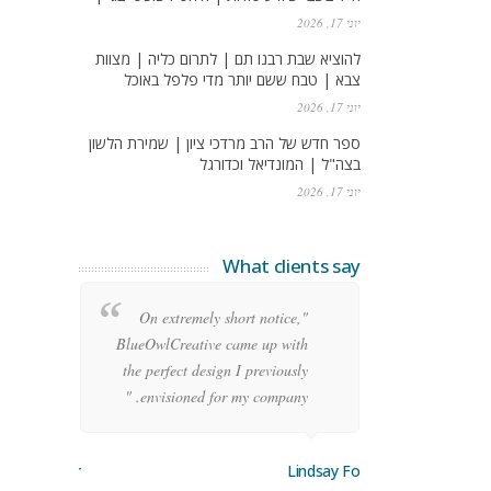
יוני 17, 2026
להוציא שבת רבנו תם | לתרום כליה | מצוות
צבא | טבח ששם יותר מדי פלפל באוכל
יוני 17, 2026
ספר חדש של הרב מרדכי ציון | שמירת הלשון
בצה"ל | המונדיאל וכדורגל
יוני 17, 2026
What clients say
re
"On extremely short notice,
ean
BlueOwlCreative came up with
ode
the perfect design I previously
y!"
envisioned for my company. "
orge Stoner
Lindsay Ford