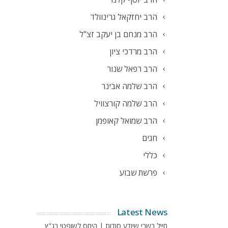
הרב יחזקאל גרינוולד
הרב מנחם בן יעקב זצ"ל
הרב מרדכי ציון
הרב רפאל שנור
הרב שלמה אבינר
הרב שלמה קורצוויל
הרב שמואל קאופמן
חגים
כללי
פרשת שבוע
Latest News
חייל בשבי שיודע סודות | היחס לשופטי בג"ץ