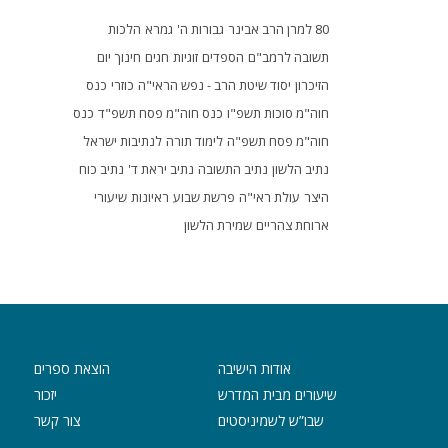
80 למרן הרב אבינר
גבורות ה'
גמרא
הלכות
תשובה לרמב"ם
הספדים
זוגיות
חגים
חינוך
יום
הזיכרון
יסוד שיטת הרב - נפש הראי"ה
כוזרי
כנס
חוה"מ סוכות תשפ"ו
כנס חוה"מ פסח תשפ"ד
כנס
חוה"מ פסח תשפ"ה
לימוד תורה
לנתיבות ישראל
נתיב הלשון
נתיב התשובה
נתיב יראת ד'
נתיב כוח
היצר
עולת ראי"ה
פרשת שבוע
ראיונות
שיעורי
ארוחת צהריים
שמירת הלשון
אודות הישיבה
הוצאת ספרים
שיעורים מבית המדרש
יזכור
שבו”ש לשמיניסטים
צור קשר