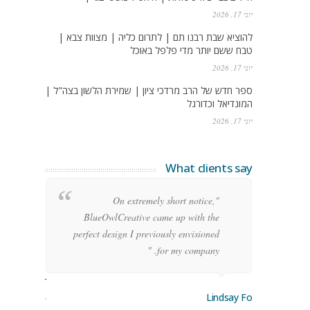
יוני 17, 2026
להוציא שבת רבנו תם | לתרום כליה | מצוות צבא |
טבח ששם יותר מדי פלפל באוכל
יוני 17, 2026
ספר חדש של הרב מרדכי ציון | שמירת הלשון בצה"ל |
המונדיאל וכדורגל
יוני 17, 2026
What clients say
g
"On extremely short notice,
h,
BlueOwlCreative came up with the
!"
perfect design I previously envisioned
for my company. "
rge Stoner
Lindsay Ford
keting Manager