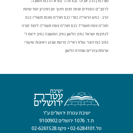
80 למרן הרב אבינר
גבורות ה'
גמרא
הלכות תשובה
לרמב"ם
הספדים
זוגיות
חגים
חינוך
יום הזיכרון
יסוד שיטת
הרב - נפש הראי"ה
כוזרי
כנס חוה"מ סוכות תשפ"ו
כנס
חוה"מ פסח תשפ"ד
כנס חוה"מ פסח תשפ"ה
לימוד תורה
לנתיבות ישראל
נתיב הלשון
נתיב התשובה
נתיב יראת ד'
נתיב כוח היצר
עולת ראי"ה
פרשת שבוע
ראיונות
שיעורי
ארוחת צהריים
שמירת הלשון
ישיבת עטרת ירושלים ע”ר
ת.ד. 1076 ירושלים 9100902
טל.02-6284101
•
פקס.02-6261528