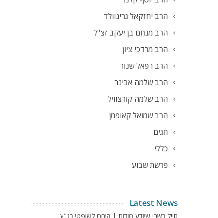
הרב יחזקאל גרינוולד
הרב מנחם בן יעקב זצ"ל
הרב מרדכי ציון
הרב רפאל שנור
הרב שלמה אבינר
הרב שלמה קורצוויל
הרב שמואל קאופמן
חגים
כללי
פרשת שבוע
Latest News
חייל בשבי שיודע סודות | היחס לשופטי בג"ץ