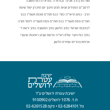
80 למרן הרב אבינר
גבורות ה'
גמרא
הלכות תשובה
לרמב"ם
הספדים
זוגיות
חגים
חינוך
יום הזיכרון
יסוד שיטת
הרב - נפש הראי"ה
כוזרי
כנס חוה"מ סוכות תשפ"ו
כנס
חוה"מ פסח תשפ"ד
כנס חוה"מ פסח תשפ"ה
לימוד תורה
לנתיבות ישראל
נתיב הלשון
נתיב התשובה
נתיב יראת ד'
נתיב כוח היצר
עולת ראי"ה
פרשת שבוע
ראיונות
שיעורי
ארוחת צהריים
שמירת הלשון
ישיבת עטרת ירושלים ע”ר
ת.ד. 1076 ירושלים 9100902
טל.02-6284101
•
פקס.02-6261528