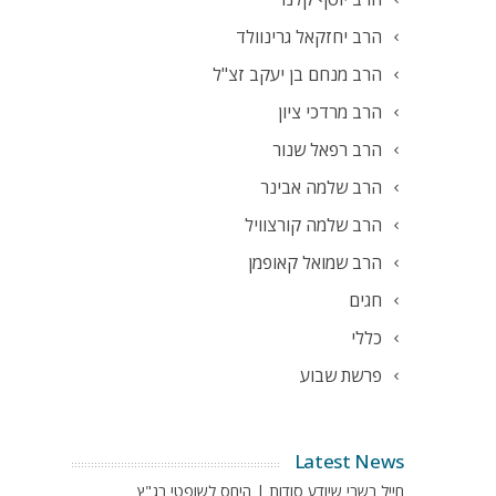
הרב יחזקאל גרינוולד
הרב מנחם בן יעקב זצ"ל
הרב מרדכי ציון
הרב רפאל שנור
הרב שלמה אבינר
הרב שלמה קורצוויל
הרב שמואל קאופמן
חגים
כללי
פרשת שבוע
Latest News
חייל בשבי שיודע סודות | היחס לשופטי בג"ץ