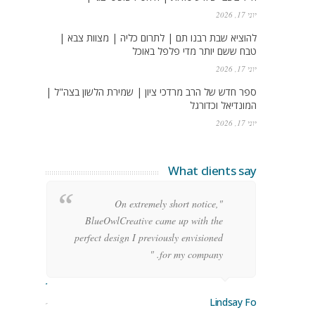
יוני 17, 2026
להוציא שבת רבנו תם | לתרום כליה | מצוות צבא |
טבח ששם יותר מדי פלפל באוכל
יוני 17, 2026
ספר חדש של הרב מרדכי ציון | שמירת הלשון בצה"ל |
המונדיאל וכדורגל
יוני 17, 2026
What clients say
g
"On extremely short notice,
h,
BlueOwlCreative came up with the
!"
perfect design I previously envisioned
for my company. "
rge Stoner
Lindsay Ford
keting Manager