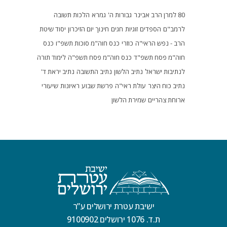
80 למרן הרב אבינר
גבורות ה'
גמרא
הלכות תשובה
לרמב"ם
הספדים
זוגיות
חגים
חינוך
יום הזיכרון
יסוד שיטת
הרב - נפש הראי"ה
כוזרי
כנס חוה"מ סוכות תשפ"ו
כנס
חוה"מ פסח תשפ"ד
כנס חוה"מ פסח תשפ"ה
לימוד תורה
לנתיבות ישראל
נתיב הלשון
נתיב התשובה
נתיב יראת ד'
נתיב כוח היצר
עולת ראי"ה
פרשת שבוע
ראיונות
שיעורי
ארוחת צהריים
שמירת הלשון
ישיבת עטרת ירושלים ע”ר
ת.ד. 1076 ירושלים 9100902