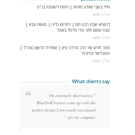
חייל בשבי שיודע סודות | היחס לשופטי בג"ץ
יוני 17, 2026
להוציא שבת רבנו תם | לתרום כליה | מצוות צבא |
טבח ששם יותר מדי פלפל באוכל
יוני 17, 2026
ספר חדש של הרב מרדכי ציון | שמירת הלשון בצה"ל |
המונדיאל וכדורגל
יוני 17, 2026
What clients say
g
"On extremely short notice,
h,
BlueOwlCreative came up with the
!"
perfect design I previously envisioned
for my company. "
rge Stoner