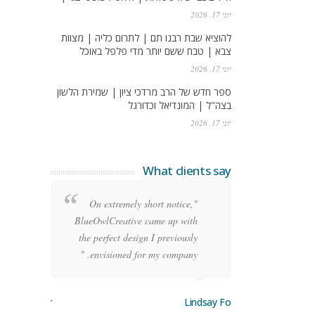
יוני 17, 2026
להוציא שבת רבנו תם | לתרום כליה | מצוות
צבא | טבח ששם יותר מדי פלפל באוכל
יוני 17, 2026
ספר חדש של הרב מרדכי ציון | שמירת הלשון
בצה"ל | המונדיאל וכדורגל
יוני 17, 2026
What clients say
re
"On extremely short notice,
ean
BlueOwlCreative came up with
ode
the perfect design I previously
y!"
envisioned for my company. "
orge Stoner
Lindsay Ford