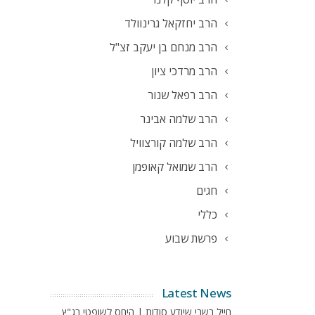
הרב יחזקאל גרינוולד
הרב מנחם בן יעקב זצ"ל
הרב מרדכי ציון
הרב רפאל שנור
הרב שלמה אבינר
הרב שלמה קורצוויל
הרב שמואל קאופמן
חגים
כללי
פרשת שבוע
Latest News
חייל בשבי שיודע סודות | היחס לשופטי בג"ץ