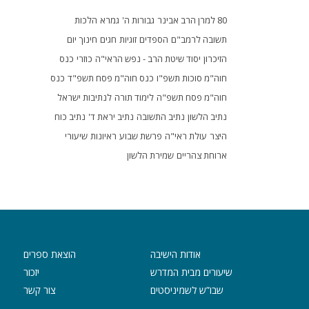
80 למרן הרב אבינר
גבורות ה'
גמרא
הלכות
תשובה לרמב"ם
הספדים
זוגיות
חגים
חינוך
יום
הזיכרון
יסוד שיטת הרב - נפש הראי"ה
כוזרי
כנס
חוה"מ סוכות תשפ"ו
כנס חוה"מ פסח תשפ"ד
כנס
חוה"מ פסח תשפ"ה
לימוד תורה
לנתיבות ישראל
נתיב הלשון
נתיב התשובה
נתיב יראת ד'
נתיב כוח
היצר
עולת ראי"ה
פרשת שבוע
ראיונות
שיעורי
ארוחת צהריים
שמירת הלשון
אודות הישיבה
הוצאת ספרים
שיעורים מבית המדרש
יזכור
שבו”ש לשמיניסטים
צור קשר