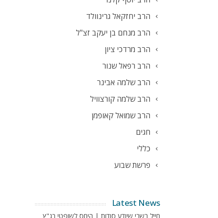
הרב יחזקאל גרינוולד
הרב מנחם בן יעקב זצ"ל
הרב מרדכי ציון
הרב רפאל שנור
הרב שלמה אבינר
הרב שלמה קורצוויל
הרב שמואל קאופמן
חגים
כללי
פרשת שבוע
Latest News
חייל בשבי שיודע סודות | היחס לשופטי בג"ץ