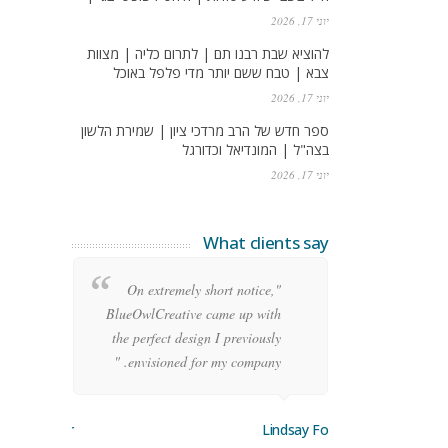
יוני 17, 2026
להוציא שבת רבנו תם | לתרום כליה | מצוות
צבא | טבח ששם יותר מדי פלפל באוכל
יוני 17, 2026
ספר חדש של הרב מרדכי ציון | שמירת הלשון
בצה"ל | המונדיאל וכדורגל
יוני 17, 2026
What clients say
re
"On extremely short notice,
ean
BlueOwlCreative came up with
ode
the perfect design I previously
y!"
envisioned for my company. "
orge Stoner
Lindsay Ford