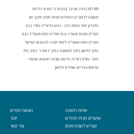
80 למרן הרב אבינר
גבורות ה'
גמרא
הלכות
תשובה לרמב"ם
הספדים
זוגיות
חגים
חינוך
יום
הזיכרון
יסוד שיטת הרב - נפש הראי"ה
כוזרי
כנס
חוה"מ סוכות תשפ"ו
כנס חוה"מ פסח תשפ"ד
כנס
חוה"מ פסח תשפ"ה
לימוד תורה
לנתיבות ישראל
נתיב הלשון
נתיב התשובה
נתיב יראת ד'
נתיב כוח
היצר
עולת ראי"ה
פרשת שבוע
ראיונות
שיעורי
ארוחת צהריים
שמירת הלשון
אודות הישיבה
הוצאת ספרים
שיעורים מבית המדרש
יזכור
שבו”ש לשמיניסטים
צור קשר