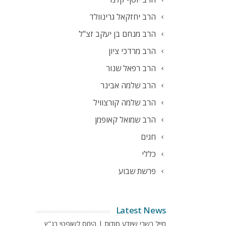
הרב יחזקאל גרינוולד
הרב מנחם בן יעקב זצ"ל
הרב מרדכי ציון
הרב רפאל שנור
הרב שלמה אבינר
הרב שלמה קורצוויל
הרב שמואל קאופמן
חגים
כללי
פרשת שבוע
Latest News
חייל בשבי שיודע סודות | היחס לשופטי בג"ץ