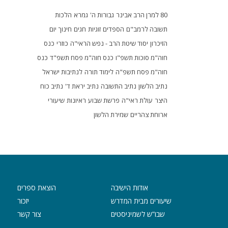
80 למרן הרב אבינר
גבורות ה'
גמרא
הלכות
תשובה לרמב"ם
הספדים
זוגיות
חגים
חינוך
יום
הזיכרון
יסוד שיטת הרב - נפש הראי"ה
כוזרי
כנס
חוה"מ סוכות תשפ"ו
כנס חוה"מ פסח תשפ"ד
כנס
חוה"מ פסח תשפ"ה
לימוד תורה
לנתיבות ישראל
נתיב הלשון
נתיב התשובה
נתיב יראת ד'
נתיב כוח
היצר
עולת ראי"ה
פרשת שבוע
ראיונות
שיעורי
ארוחת צהריים
שמירת הלשון
אודות הישיבה
הוצאת ספרים
שיעורים מבית המדרש
יזכור
שבו”ש לשמיניסטים
צור קשר