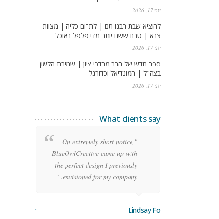
יוני 17, 2026
להוציא שבת רבנו תם | לתרום כליה | מצוות
צבא | טבח ששם יותר מדי פלפל באוכל
יוני 17, 2026
ספר חדש של הרב מרדכי ציון | שמירת הלשון
בצה"ל | המונדיאל וכדורגל
יוני 17, 2026
What clients say
re
"On extremely short notice,
ean
BlueOwlCreative came up with
ode
the perfect design I previously
y!"
envisioned for my company. "
orge Stoner
Lindsay Ford