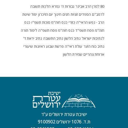
80 למרן הרב אבינר
גבורות ה'
גמרא
הלכות תשובה
לרמב"ם
הספדים
זוגיות
חגים
חינוך
יום הזיכרון
יסוד שיטת
הרב - נפש הראי"ה
כוזרי
כנס חוה"מ סוכות תשפ"ו
כנס
חוה"מ פסח תשפ"ד
כנס חוה"מ פסח תשפ"ה
לימוד תורה
לנתיבות ישראל
נתיב הלשון
נתיב התשובה
נתיב יראת ד'
נתיב כוח היצר
עולת ראי"ה
פרשת שבוע
ראיונות
שיעורי
ארוחת צהריים
שמירת הלשון
ישיבת עטרת ירושלים ע”ר
ת.ד. 1076 ירושלים 9100902