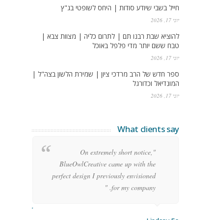
חייל בשבי שיודע סודות | היחס לשופטי בג"ץ
יוני 17, 2026
להוציא שבת רבנו תם | לתרום כליה | מצוות צבא |
טבח ששם יותר מדי פלפל באוכל
יוני 17, 2026
ספר חדש של הרב מרדכי ציון | שמירת הלשון בצה"ל |
המונדיאל וכדורגל
יוני 17, 2026
What clients say
g
"On extremely short notice,
h,
BlueOwlCreative came up with the
!"
perfect design I previously envisioned
for my company. "
rge Stoner