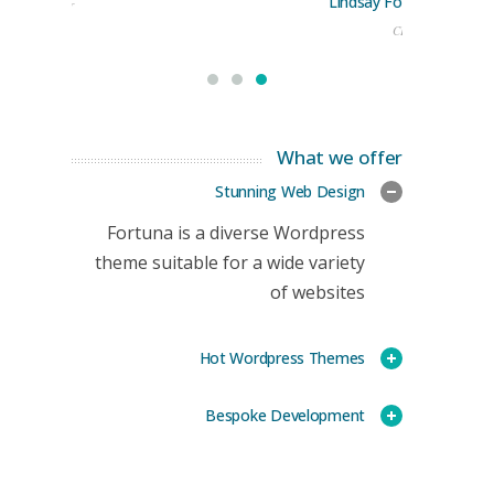
Lindsay Ford
keting Manager
CEO
What we offer
Stunning Web Design
Fortuna is a diverse Wordpress
theme suitable for a wide variety
of websites
Hot Wordpress Themes
Bespoke Development