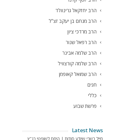
הרב יחזקאל גרינוולד
הרב מנחם בן יעקב זצ"ל
הרב מרדכי ציון
הרב רפאל שנור
הרב שלמה אבינר
הרב שלמה קורצוויל
הרב שמואל קאופמן
חגים
כללי
פרשת שבוע
Latest News
חייל בשבי שיודע סודות | היחס לשופטי בג"ץ