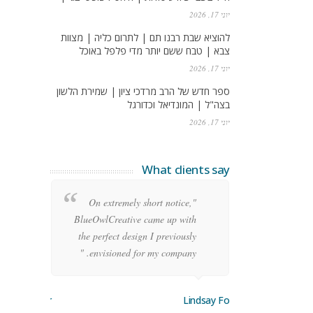
יוני 17, 2026
להוציא שבת רבנו תם | לתרום כליה | מצוות
צבא | טבח ששם יותר מדי פלפל באוכל
יוני 17, 2026
ספר חדש של הרב מרדכי ציון | שמירת הלשון
בצה"ל | המונדיאל וכדורגל
יוני 17, 2026
What clients say
re
"On extremely short notice,
ean
BlueOwlCreative came up with
ode
the perfect design I previously
y!"
envisioned for my company. "
orge Stoner
Lindsay Ford