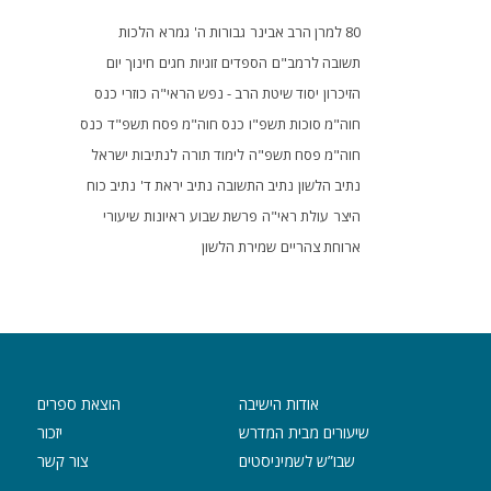
80 למרן הרב אבינר
גבורות ה'
גמרא
הלכות
תשובה לרמב"ם
הספדים
זוגיות
חגים
חינוך
יום
הזיכרון
יסוד שיטת הרב - נפש הראי"ה
כוזרי
כנס
חוה"מ סוכות תשפ"ו
כנס חוה"מ פסח תשפ"ד
כנס
חוה"מ פסח תשפ"ה
לימוד תורה
לנתיבות ישראל
נתיב הלשון
נתיב התשובה
נתיב יראת ד'
נתיב כוח
היצר
עולת ראי"ה
פרשת שבוע
ראיונות
שיעורי
ארוחת צהריים
שמירת הלשון
אודות הישיבה
הוצאת ספרים
שיעורים מבית המדרש
יזכור
שבו”ש לשמיניסטים
צור קשר