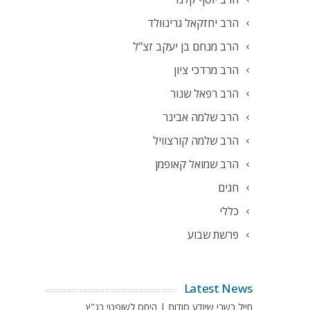
הרב יחזקאל גרינוולד
הרב מנחם בן יעקב זצ"ל
הרב מרדכי ציון
הרב רפאל שנור
הרב שלמה אבינר
הרב שלמה קורצוויל
הרב שמואל קאופמן
חגים
כללי
פרשת שבוע
Latest News
חייל בשבי שיודע סודות | היחס לשופטי בג"ץ