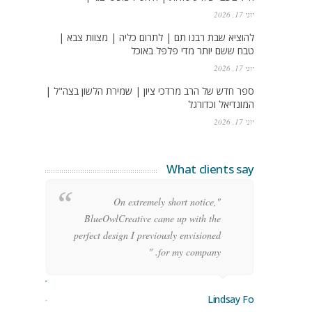
יוני 17, 2026
להוציא שבת רבנו תם | לתרום כליה | מצוות צבא |
טבח ששם יותר מדי פלפל באוכל
יוני 17, 2026
ספר חדש של הרב מרדכי ציון | שמירת הלשון בצה"ל |
המונדיאל וכדורגל
יוני 17, 2026
What clients say
g
"On extremely short notice,
h,
BlueOwlCreative came up with the
!"
perfect design I previously envisioned
for my company. "
rge Stoner
Lindsay Ford
keting Manager