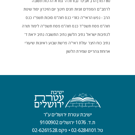
80 למרן הרב אבינר
גבורות ה'
גמרא
הלכות תשובה
לרמב"ם
הספדים
זוגיות
חגים
חינוך
יום הזיכרון
יסוד שיטת
הרב - נפש הראי"ה
כוזרי
כנס חוה"מ סוכות תשפ"ו
כנס
חוה"מ פסח תשפ"ד
כנס חוה"מ פסח תשפ"ה
לימוד תורה
לנתיבות ישראל
נתיב הלשון
נתיב התשובה
נתיב יראת ד'
נתיב כוח היצר
עולת ראי"ה
פרשת שבוע
ראיונות
שיעורי
ארוחת צהריים
שמירת הלשון
ישיבת עטרת ירושלים ע”ר
ת.ד. 1076 ירושלים 9100902
טל.02-6284101
•
פקס.02-6261528