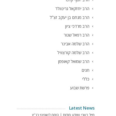
הרב יחזקאל גרינוולד
הרב מנחם בן יעקב זצ"ל
הרב מרדכי ציון
הרב רפאל שנור
הרב שלמה אבינר
הרב שלמה קורצוויל
הרב שמואל קאופמן
חגים
כללי
פרשת שבוע
Latest News
חייל בשבי שיודע סודות | היחס לשופטי בג"ץ