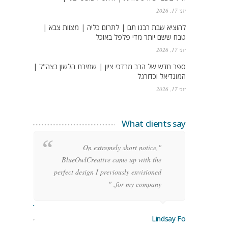
יוני 17, 2026
להוציא שבת רבנו תם | לתרום כליה | מצוות צבא |
טבח ששם יותר מדי פלפל באוכל
יוני 17, 2026
ספר חדש של הרב מרדכי ציון | שמירת הלשון בצה"ל |
המונדיאל וכדורגל
יוני 17, 2026
What clients say
g
"On extremely short notice,
h,
BlueOwlCreative came up with the
!"
perfect design I previously envisioned
for my company. "
rge Stoner
Lindsay Ford
keting Manager