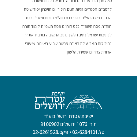
80 למרן הרב אבינר
גבורות ה'
גמרא
הלכות תשובה
לרמב"ם
הספדים
זוגיות
חגים
חינוך
יום הזיכרון
יסוד שיטת
הרב - נפש הראי"ה
כוזרי
כנס חוה"מ סוכות תשפ"ו
כנס
חוה"מ פסח תשפ"ד
כנס חוה"מ פסח תשפ"ה
לימוד תורה
לנתיבות ישראל
נתיב הלשון
נתיב התשובה
נתיב יראת ד'
נתיב כוח היצר
עולת ראי"ה
פרשת שבוע
ראיונות
שיעורי
ארוחת צהריים
שמירת הלשון
ישיבת עטרת ירושלים ע”ר
ת.ד. 1076 ירושלים 9100902
טל.02-6284101
•
פקס.02-6261528