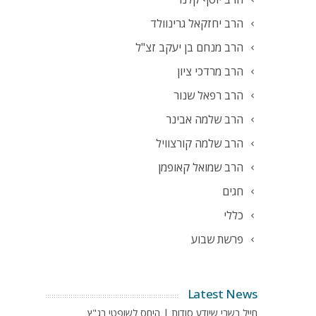
הרב יחזקאל גרינוולד
הרב מנחם בן יעקב זצ"ל
הרב מרדכי ציון
הרב רפאל שנור
הרב שלמה אבינר
הרב שלמה קורצוויל
הרב שמואל קאופמן
חגים
כללי
פרשת שבוע
Latest News
חייל בשבי שיודע סודות | היחס לשופטי בג"ץ