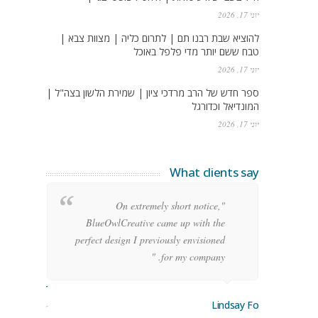
יוני 17, 2026
להוציא שבת רבנו תם | לתרום כליה | מצוות צבא |
טבח ששם יותר מדי פלפל באוכל
יוני 17, 2026
ספר חדש של הרב מרדכי ציון | שמירת הלשון בצה"ל |
המונדיאל וכדורגל
יוני 17, 2026
What clients say
g
"On extremely short notice,
h,
BlueOwlCreative came up with the
!"
perfect design I previously envisioned
for my company. "
rge Stoner
Lindsay Ford
keting Manager