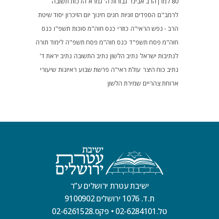
80 למרן הרב אבינר
גבורות ה'
גמרא
הלכות תשובה
לרמב"ם
הספדים
זוגיות
חגים
חינוך
יום הזיכרון
יסוד שיטת
הרב - נפש הראי"ה
כוזרי
כנס חוה"מ סוכות תשפ"ו
כנס
חוה"מ פסח תשפ"ד
כנס חוה"מ פסח תשפ"ה
לימוד תורה
לנתיבות ישראל
נתיב הלשון
נתיב התשובה
נתיב יראת ד'
נתיב כוח היצר
עולת ראי"ה
פרשת שבוע
ראיונות
שיעורי
ארוחת צהריים
שמירת הלשון
ישיבת עטרת ירושלים ע”ר
ת.ד. 1076 ירושלים 9100902
טל.02-6284101
•
פקס.02-6261528