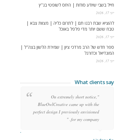
חייל בשבי שיודע סודות | היחס לשופטי בג"ץ
יוני 17, 2026
להוציא שבת רבנו תם | לתרום כליה | מצוות צבא |
טבח ששם יותר מדי פלפל באוכל
יוני 17, 2026
ספר חדש של הרב מרדכי ציון | שמירת הלשון בצה"ל |
המונדיאל וכדורגל
יוני 17, 2026
What clients say
g
"On extremely short notice,
h,
BlueOwlCreative came up with the
!"
perfect design I previously envisioned
for my company. "
rge Stoner