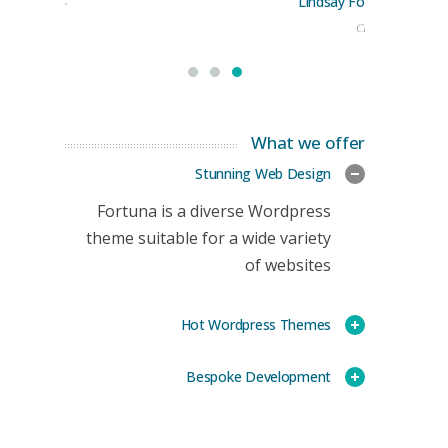
Lindsay Ford
keting Manager
CEO
What we offer
Stunning Web Design
Fortuna is a diverse Wordpress
theme suitable for a wide variety
of websites
Hot Wordpress Themes
Bespoke Development