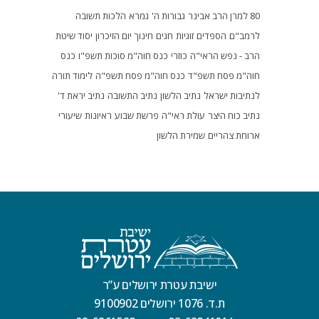
80 למרן הרב אבינר
גבורות ה'
גמרא
הלכות תשובה
לרמב"ם
הספדים
זוגיות
חגים
חינוך
יום הזיכרון
יסוד שיטת
הרב - נפש הראי"ה
כוזרי
כנס חוה"מ סוכות תשפ"ו
כנס
חוה"מ פסח תשפ"ד
כנס חוה"מ פסח תשפ"ה
לימוד תורה
לנתיבות ישראל
נתיב הלשון
נתיב התשובה
נתיב יראת ד'
נתיב כוח היצר
עולת ראי"ה
פרשת שבוע
ראיונות
שיעורי
ארוחת צהריים
שמירת הלשון
ישיבת עטרת ירושלים ע”ר
ת.ד. 1076 ירושלים 9100902