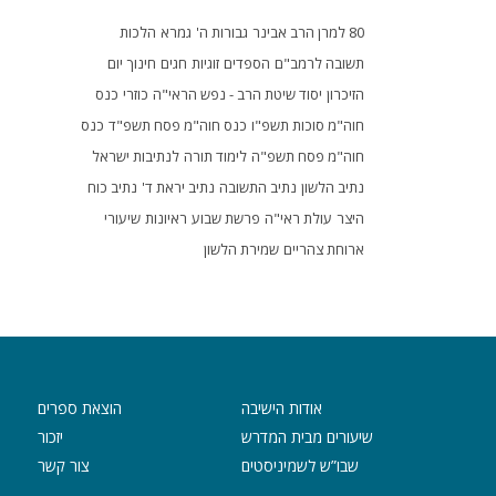
80 למרן הרב אבינר
גבורות ה'
גמרא
הלכות
תשובה לרמב"ם
הספדים
זוגיות
חגים
חינוך
יום
הזיכרון
יסוד שיטת הרב - נפש הראי"ה
כוזרי
כנס
חוה"מ סוכות תשפ"ו
כנס חוה"מ פסח תשפ"ד
כנס
חוה"מ פסח תשפ"ה
לימוד תורה
לנתיבות ישראל
נתיב הלשון
נתיב התשובה
נתיב יראת ד'
נתיב כוח
היצר
עולת ראי"ה
פרשת שבוע
ראיונות
שיעורי
ארוחת צהריים
שמירת הלשון
אודות הישיבה
הוצאת ספרים
שיעורים מבית המדרש
יזכור
שבו”ש לשמיניסטים
צור קשר