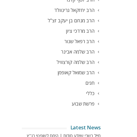
הרב יחזקאל גרינוולד
הרב מנחם בן יעקב זצ"ל
הרב מרדכי ציון
הרב רפאל שנור
הרב שלמה אבינר
הרב שלמה קורצוויל
הרב שמואל קאופמן
חגים
כללי
פרשת שבוע
Latest News
חייל בשבי שיודע סודות | היחס לשופטי בג"ץ