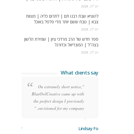
יוני 17, 2026
להוציא שבת רבנו תם | לתרום כליה | מצוות
צבא | טבח ששם יותר מדי פלפל באוכל
יוני 17, 2026
ספר חדש של הרב מרדכי ציון | שמירת הלשון
בצה"ל | המונדיאל וכדורגל
יוני 17, 2026
What clients say
re
"On extremely short notice,
ean
BlueOwlCreative came up with
ode
the perfect design I previously
y!"
envisioned for my company. "
orge Stoner
Lindsay Ford