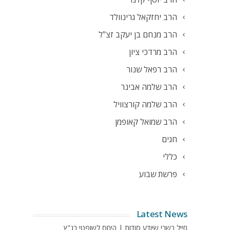
הרב יחזקאל גרינוולד
הרב מנחם בן יעקב זצ"ל
הרב מרדכי ציון
הרב רפאל שנור
הרב שלמה אבינר
הרב שלמה קורצוויל
הרב שמואל קאופמן
חגים
כללי
פרשת שבוע
Latest News
חייל בשבי שיודע סודות | היחס לשופטי בג"ץ