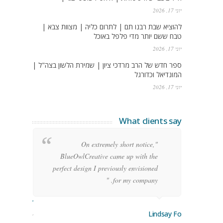
יוני 17, 2026
להוציא שבת רבנו תם | לתרום כליה | מצוות צבא |
טבח ששם יותר מדי פלפל באוכל
יוני 17, 2026
ספר חדש של הרב מרדכי ציון | שמירת הלשון בצה"ל |
המונדיאל וכדורגל
יוני 17, 2026
What clients say
g
"On extremely short notice,
h,
BlueOwlCreative came up with the
!"
perfect design I previously envisioned
for my company. "
rge Stoner
Lindsay Ford
keting Manager