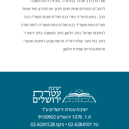
80 למרן הרב אבינר
גבורות ה'
גמרא
הלכות תשובה
לרמב"ם
הספדים
זוגיות
חגים
חינוך
יום הזיכרון
יסוד שיטת
הרב - נפש הראי"ה
כוזרי
כנס חוה"מ סוכות תשפ"ו
כנס
חוה"מ פסח תשפ"ד
כנס חוה"מ פסח תשפ"ה
לימוד תורה
לנתיבות ישראל
נתיב הלשון
נתיב התשובה
נתיב יראת ד'
נתיב כוח היצר
עולת ראי"ה
פרשת שבוע
ראיונות
שיעורי
ארוחת צהריים
שמירת הלשון
ישיבת עטרת ירושלים ע”ר
ת.ד. 1076 ירושלים 9100902
טל.02-6284101
•
פקס.02-6261528