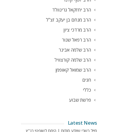
הרב יחזקאל גרינוולד
הרב מנחם בן יעקב זצ"ל
הרב מרדכי ציון
הרב רפאל שנור
הרב שלמה אבינר
הרב שלמה קורצוויל
הרב שמואל קאופמן
חגים
כללי
פרשת שבוע
Latest News
חייל בשבי שיודע סודות | היחס לשופטי בג"ץ