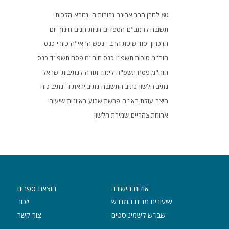
80 למרן הרב אבינר
גבורות ה'
גמרא
הלכות
תשובה לרמב"ם
הספדים
זוגיות
חגים
חינוך
יום
הזיכרון
יסוד שיטת הרב - נפש הראי"ה
כוזרי
כנס
חוה"מ סוכות תשפ"ו
כנס חוה"מ פסח תשפ"ד
כנס
חוה"מ פסח תשפ"ה
לימוד תורה
לנתיבות ישראל
נתיב הלשון
נתיב התשובה
נתיב יראת ד'
נתיב כוח
היצר
עולת ראי"ה
פרשת שבוע
ראיונות
שיעורי
ארוחת צהריים
שמירת הלשון
אודות הישיבה
הוצאת ספרים
שיעורים מבית המדרש
יזכור
שבו”ש לשמיניסטים
צור קשר