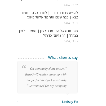
יוני 17, 2026
להוציא שבת רבנו תם | לתרום כליה | מצוות
צבא | טבח ששם יותר מדי פלפל באוכל
יוני 17, 2026
ספר חדש של הרב מרדכי ציון | שמירת הלשון
בצה"ל | המונדיאל וכדורגל
יוני 17, 2026
What clients say
re
"On extremely short notice,
ean
BlueOwlCreative came up with
ode
the perfect design I previously
y!"
envisioned for my company. "
orge Stoner
Lindsay Ford