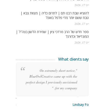
יוני 17, 2026
להוציא שבת רבנו תם | לתרום כליה | מצוות צבא |
טבח ששם יותר מדי פלפל באוכל
יוני 17, 2026
ספר חדש של הרב מרדכי ציון | שמירת הלשון בצה"ל |
המונדיאל וכדורגל
יוני 17, 2026
What clients say
g
"On extremely short notice,
h,
BlueOwlCreative came up with the
!"
perfect design I previously envisioned
for my company. "
rge Stoner
Lindsay Ford
keting Manager