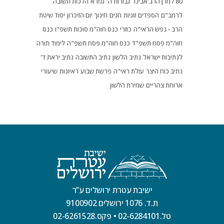
80 למרן הרב אבינר
גבורות ה'
גמרא
הלכות תשובה
לרמב"ם
הספדים
זוגיות
חגים
חינוך
יום הזיכרון
יסוד שיטת
הרב - נפש הראי"ה
כוזרי
כנס חוה"מ סוכות תשפ"ו
כנס
חוה"מ פסח תשפ"ד
כנס חוה"מ פסח תשפ"ה
לימוד תורה
לנתיבות ישראל
נתיב הלשון
נתיב התשובה
נתיב יראת ד'
נתיב כוח היצר
עולת ראי"ה
פרשת שבוע
ראיונות
שיעורי
ארוחת צהריים
שמירת הלשון
ישיבת עטרת ירושלים ע”ר
ת.ד. 1076 ירושלים 9100902
טל.02-6284101
•
פקס.02-6261528