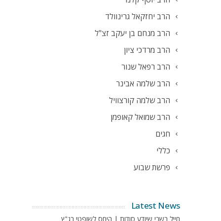
הרב יחזקאל גרינוולד
הרב מנחם בן יעקב זצ"ל
הרב מרדכי ציון
הרב רפאל שנור
הרב שלמה אבינר
הרב שלמה קורצוויל
הרב שמואל קאופמן
חגים
כללי
פרשת שבוע
Latest News
חייל בשבי שיודע סודות | היחס לשופטי בג"ץ