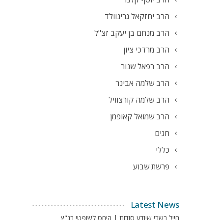
הרב יחזקאל גרינוולד
הרב מנחם בן יעקב זצ"ל
הרב מרדכי ציון
הרב רפאל שנור
הרב שלמה אבינר
הרב שלמה קורצוויל
הרב שמואל קאופמן
חגים
כללי
פרשת שבוע
Latest News
חייל בשבי שיודע סודות | היחס לשופטי בג"ץ