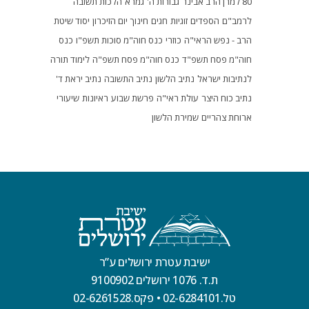
80 למרן הרב אבינר
גבורות ה'
גמרא
הלכות תשובה
לרמב"ם
הספדים
זוגיות
חגים
חינוך
יום הזיכרון
יסוד שיטת
הרב - נפש הראי"ה
כוזרי
כנס חוה"מ סוכות תשפ"ו
כנס
חוה"מ פסח תשפ"ד
כנס חוה"מ פסח תשפ"ה
לימוד תורה
לנתיבות ישראל
נתיב הלשון
נתיב התשובה
נתיב יראת ד'
נתיב כוח היצר
עולת ראי"ה
פרשת שבוע
ראיונות
שיעורי
ארוחת צהריים
שמירת הלשון
ישיבת עטרת ירושלים ע”ר
ת.ד. 1076 ירושלים 9100902
טל.02-6284101
•
פקס.02-6261528