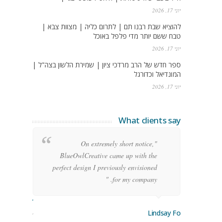
יוני 17, 2026
להוציא שבת רבנו תם | לתרום כליה | מצוות צבא |
טבח ששם יותר מדי פלפל באוכל
יוני 17, 2026
ספר חדש של הרב מרדכי ציון | שמירת הלשון בצה"ל |
המונדיאל וכדורגל
יוני 17, 2026
What clients say
g
"On extremely short notice,
h,
BlueOwlCreative came up with the
!"
perfect design I previously envisioned
for my company. "
rge Stoner
Lindsay Ford
keting Manager