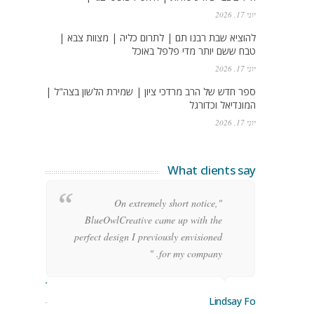
יוני 17, 2026
להוציא שבת רבנו תם | לתרום כליה | מצוות צבא |
טבח ששם יותר מדי פלפל באוכל
יוני 17, 2026
ספר חדש של הרב מרדכי ציון | שמירת הלשון בצה"ל |
המונדיאל וכדורגל
יוני 17, 2026
What clients say
g
"On extremely short notice,
h,
BlueOwlCreative came up with the
!"
perfect design I previously envisioned
for my company. "
rge Stoner
Lindsay Ford
keting Manager