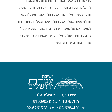
80 למרן הרב אבינר
גבורות ה'
גמרא
הלכות תשובה
לרמב"ם
הספדים
זוגיות
חגים
חינוך
יום הזיכרון
יסוד שיטת
הרב - נפש הראי"ה
כוזרי
כנס חוה"מ סוכות תשפ"ו
כנס
חוה"מ פסח תשפ"ד
כנס חוה"מ פסח תשפ"ה
לימוד תורה
לנתיבות ישראל
נתיב הלשון
נתיב התשובה
נתיב יראת ד'
נתיב כוח היצר
עולת ראי"ה
פרשת שבוע
ראיונות
שיעורי
ארוחת צהריים
שמירת הלשון
ישיבת עטרת ירושלים ע”ר
ת.ד. 1076 ירושלים 9100902
טל.02-6284101
•
פקס.02-6261528