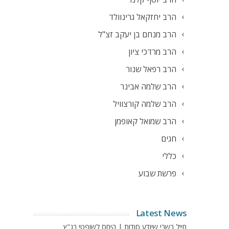
הרב יחזקאל גרינוולד
הרב מנחם בן יעקב זצ"ל
הרב מרדכי ציון
הרב רפאל שנור
הרב שלמה אבינר
הרב שלמה קורצוויל
הרב שמואל קאופמן
חגים
כללי
פרשת שבוע
Latest News
חייל בשבי שיודע סודות | היחס לשופטי בג"ץ