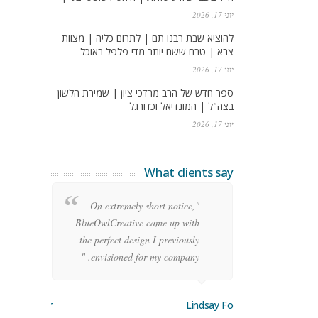
יוני 17, 2026
להוציא שבת רבנו תם | לתרום כליה | מצוות
צבא | טבח ששם יותר מדי פלפל באוכל
יוני 17, 2026
ספר חדש של הרב מרדכי ציון | שמירת הלשון
בצה"ל | המונדיאל וכדורגל
יוני 17, 2026
What clients say
re
"On extremely short notice,
ean
BlueOwlCreative came up with
ode
the perfect design I previously
y!"
envisioned for my company. "
orge Stoner
Lindsay Ford