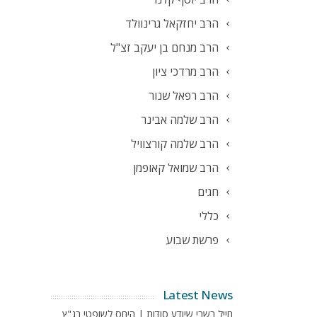
הרב יחזקאל גרינוולד
הרב מנחם בן יעקב זצ"ל
הרב מרדכי ציון
הרב רפאל שנור
הרב שלמה אבינר
הרב שלמה קורצוויל
הרב שמואל קאופמן
חגים
כללי
פרשת שבוע
Latest News
חייל בשבי שיודע סודות | היחס לשופטי בג"ץ