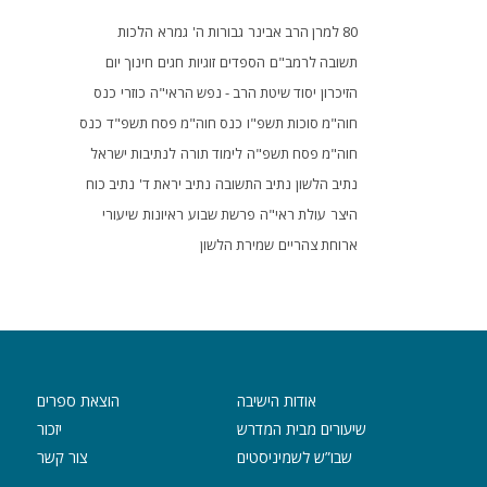
80 למרן הרב אבינר
גבורות ה'
גמרא
הלכות
תשובה לרמב"ם
הספדים
זוגיות
חגים
חינוך
יום
הזיכרון
יסוד שיטת הרב - נפש הראי"ה
כוזרי
כנס
חוה"מ סוכות תשפ"ו
כנס חוה"מ פסח תשפ"ד
כנס
חוה"מ פסח תשפ"ה
לימוד תורה
לנתיבות ישראל
נתיב הלשון
נתיב התשובה
נתיב יראת ד'
נתיב כוח
היצר
עולת ראי"ה
פרשת שבוע
ראיונות
שיעורי
ארוחת צהריים
שמירת הלשון
אודות הישיבה
הוצאת ספרים
שיעורים מבית המדרש
יזכור
שבו”ש לשמיניסטים
צור קשר