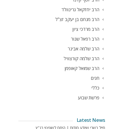
הרב יחזקאל גרינוולד
הרב מנחם בן יעקב זצ"ל
הרב מרדכי ציון
הרב רפאל שנור
הרב שלמה אבינר
הרב שלמה קורצוויל
הרב שמואל קאופמן
חגים
כללי
פרשת שבוע
Latest News
חייל בשבי שיודע סודות | היחס לשופטי בג"ץ