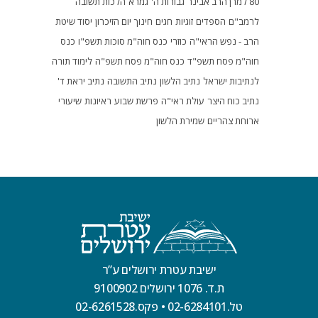
80 למרן הרב אבינר
גבורות ה'
גמרא
הלכות תשובה
לרמב"ם
הספדים
זוגיות
חגים
חינוך
יום הזיכרון
יסוד שיטת
הרב - נפש הראי"ה
כוזרי
כנס חוה"מ סוכות תשפ"ו
כנס
חוה"מ פסח תשפ"ד
כנס חוה"מ פסח תשפ"ה
לימוד תורה
לנתיבות ישראל
נתיב הלשון
נתיב התשובה
נתיב יראת ד'
נתיב כוח היצר
עולת ראי"ה
פרשת שבוע
ראיונות
שיעורי
ארוחת צהריים
שמירת הלשון
ישיבת עטרת ירושלים ע”ר
ת.ד. 1076 ירושלים 9100902
טל.02-6284101
•
פקס.02-6261528