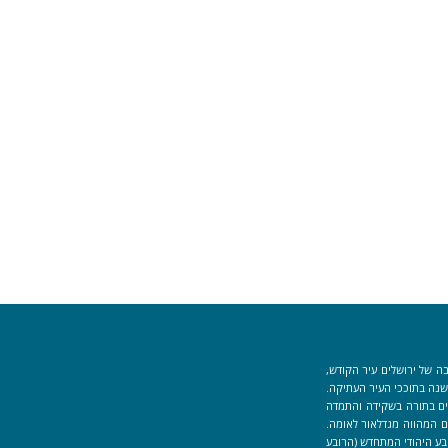
ה של ירושלים עיר הקודש,
וך למקום המקדש הוקמה לפני כ-40 שנה בתוככי העיר העתיקה.
למידים העוסקים בתורה בשקידה והתמדה
 המהווה מגדלאור לאומה.
בע היהודי המתחדש (הרובע