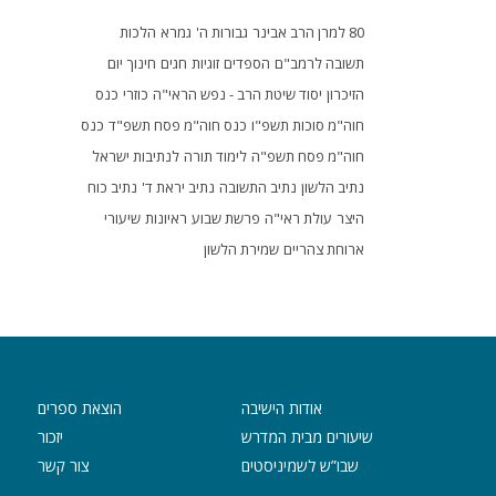
80 למרן הרב אבינר
גבורות ה'
גמרא
הלכות
תשובה לרמב"ם
הספדים
זוגיות
חגים
חינוך
יום
הזיכרון
יסוד שיטת הרב - נפש הראי"ה
כוזרי
כנס
חוה"מ סוכות תשפ"ו
כנס חוה"מ פסח תשפ"ד
כנס
חוה"מ פסח תשפ"ה
לימוד תורה
לנתיבות ישראל
נתיב הלשון
נתיב התשובה
נתיב יראת ד'
נתיב כוח
היצר
עולת ראי"ה
פרשת שבוע
ראיונות
שיעורי
ארוחת צהריים
שמירת הלשון
אודות הישיבה
הוצאת ספרים
שיעורים מבית המדרש
יזכור
שבו”ש לשמיניסטים
צור קשר