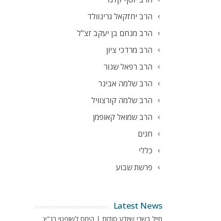
הרב יחזקאל גרינוולד
הרב מנחם בן יעקב זצ"ל
הרב מרדכי ציון
הרב רפאל שנור
הרב שלמה אבינר
הרב שלמה קורצוויל
הרב שמואל קאופמן
חגים
כללי
פרשת שבוע
Latest News
חייל בשבי שיודע סודות | היחס לשופטי בג"ץ