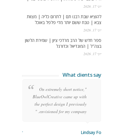
יוני 17, 2026
להוציא שבת רבנו תם | לתרום כליה | מצוות
צבא | טבח ששם יותר מדי פלפל באוכל
יוני 17, 2026
ספר חדש של הרב מרדכי ציון | שמירת הלשון
בצה"ל | המונדיאל וכדורגל
יוני 17, 2026
What clients say
re
"On extremely short notice,
ean
BlueOwlCreative came up with
ode
the perfect design I previously
y!"
envisioned for my company. "
orge Stoner
Lindsay Ford