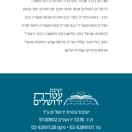
80 למרן הרב אבינר
גבורות ה'
גמרא
הלכות תשובה
לרמב"ם
הספדים
זוגיות
חגים
חינוך
יום הזיכרון
יסוד שיטת
הרב - נפש הראי"ה
כוזרי
כנס חוה"מ סוכות תשפ"ו
כנס
חוה"מ פסח תשפ"ד
כנס חוה"מ פסח תשפ"ה
לימוד תורה
לנתיבות ישראל
נתיב הלשון
נתיב התשובה
נתיב יראת ד'
נתיב כוח היצר
עולת ראי"ה
פרשת שבוע
ראיונות
שיעורי
ארוחת צהריים
שמירת הלשון
ישיבת עטרת ירושלים ע”ר
ת.ד. 1076 ירושלים 9100902
טל.02-6284101
•
פקס.02-6261528