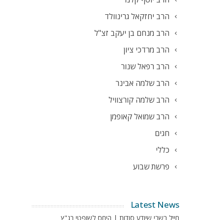
הרב יחזקאל גרינוולד
הרב מנחם בן יעקב זצ"ל
הרב מרדכי ציון
הרב רפאל שנור
הרב שלמה אבינר
הרב שלמה קורצוויל
הרב שמואל קאופמן
חגים
כללי
פרשת שבוע
Latest News
חייל בשבי שיודע סודות | היחס לשופטי בג"ץ