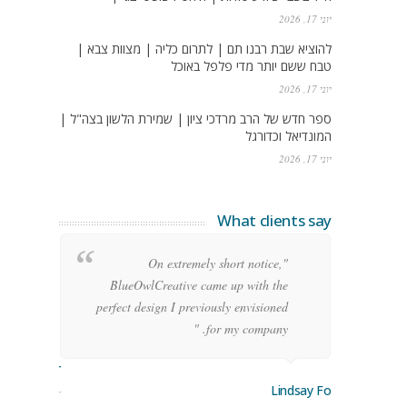
יוני 17, 2026
להוציא שבת רבנו תם | לתרום כליה | מצוות צבא |
טבח ששם יותר מדי פלפל באוכל
יוני 17, 2026
ספר חדש של הרב מרדכי ציון | שמירת הלשון בצה"ל |
המונדיאל וכדורגל
יוני 17, 2026
What clients say
g
"On extremely short notice,
h,
BlueOwlCreative came up with the
!"
perfect design I previously envisioned
for my company. "
rge Stoner
Lindsay Ford
keting Manager