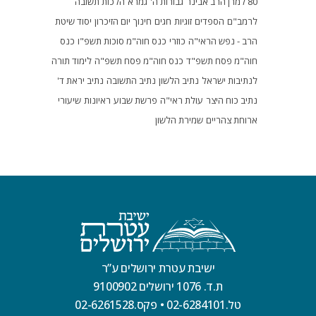
80 למרן הרב אבינר
גבורות ה'
גמרא
הלכות תשובה
לרמב"ם
הספדים
זוגיות
חגים
חינוך
יום הזיכרון
יסוד שיטת
הרב - נפש הראי"ה
כוזרי
כנס חוה"מ סוכות תשפ"ו
כנס
חוה"מ פסח תשפ"ד
כנס חוה"מ פסח תשפ"ה
לימוד תורה
לנתיבות ישראל
נתיב הלשון
נתיב התשובה
נתיב יראת ד'
נתיב כוח היצר
עולת ראי"ה
פרשת שבוע
ראיונות
שיעורי
ארוחת צהריים
שמירת הלשון
ישיבת עטרת ירושלים ע”ר
ת.ד. 1076 ירושלים 9100902
טל.02-6284101
•
פקס.02-6261528