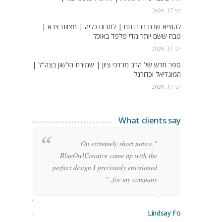
יוני 17, 2026
להוציא שבת רבנו תם | לתרום כליה | מצוות צבא |
טבח ששם יותר מדי פלפל באוכל
יוני 17, 2026
ספר חדש של הרב מרדכי ציון | שמירת הלשון בצה"ל |
המונדיאל וכדורגל
יוני 17, 2026
What clients say
g
"On extremely short notice,
h,
BlueOwlCreative came up with the
!"
perfect design I previously envisioned
for my company. "
rge Stoner
Lindsay Ford
keting Manager