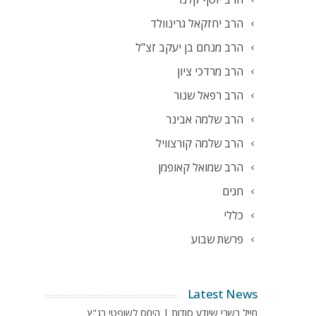
הרב יחזקאל גרינוולד
הרב מנחם בן יעקב זצ"ל
הרב מרדכי ציון
הרב רפאל שנור
הרב שלמה אבינר
הרב שלמה קורצוויל
הרב שמואל קאופמן
חגים
כללי
פרשת שבוע
Latest News
חייל בשבי שיודע סודות | היחס לשופטי בג"ץ