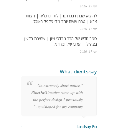
יוני 17, 2026
להוציא שבת רבנו תם | לתרום כליה | מצוות
צבא | טבח ששם יותר מדי פלפל באוכל
יוני 17, 2026
ספר חדש של הרב מרדכי ציון | שמירת הלשון
בצה"ל | המונדיאל וכדורגל
יוני 17, 2026
What clients say
re
"On extremely short notice,
ean
BlueOwlCreative came up with
ode
the perfect design I previously
y!"
envisioned for my company. "
orge Stoner
Lindsay Ford