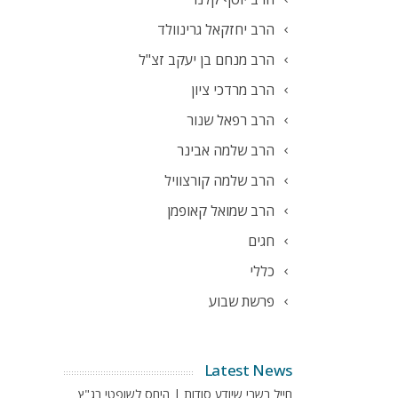
הרב יחזקאל גרינוולד
הרב מנחם בן יעקב זצ"ל
הרב מרדכי ציון
הרב רפאל שנור
הרב שלמה אבינר
הרב שלמה קורצוויל
הרב שמואל קאופמן
חגים
כללי
פרשת שבוע
Latest News
חייל בשבי שיודע סודות | היחס לשופטי בג"ץ