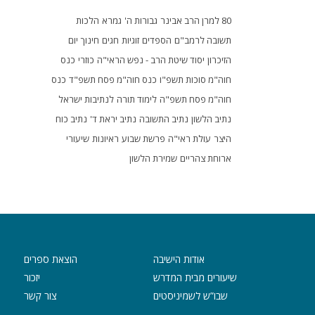
80 למרן הרב אבינר
גבורות ה'
גמרא
הלכות
תשובה לרמב"ם
הספדים
זוגיות
חגים
חינוך
יום
הזיכרון
יסוד שיטת הרב - נפש הראי"ה
כוזרי
כנס
חוה"מ סוכות תשפ"ו
כנס חוה"מ פסח תשפ"ד
כנס
חוה"מ פסח תשפ"ה
לימוד תורה
לנתיבות ישראל
נתיב הלשון
נתיב התשובה
נתיב יראת ד'
נתיב כוח
היצר
עולת ראי"ה
פרשת שבוע
ראיונות
שיעורי
ארוחת צהריים
שמירת הלשון
אודות הישיבה
הוצאת ספרים
שיעורים מבית המדרש
יזכור
שבו”ש לשמיניסטים
צור קשר