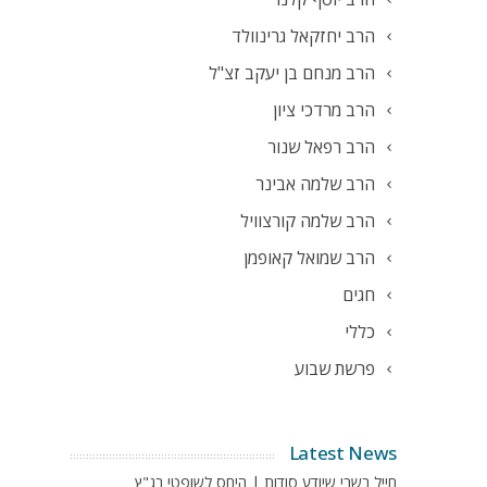
הרב יחזקאל גרינוולד
הרב מנחם בן יעקב זצ"ל
הרב מרדכי ציון
הרב רפאל שנור
הרב שלמה אבינר
הרב שלמה קורצוויל
הרב שמואל קאופמן
חגים
כללי
פרשת שבוע
Latest News
חייל בשבי שיודע סודות | היחס לשופטי בג"ץ