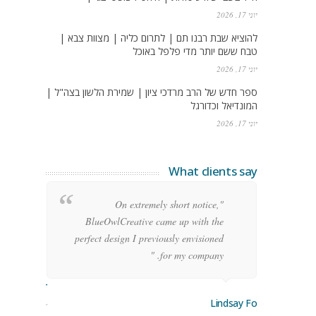
יוני 17, 2026
להוציא שבת רבנו תם | לתרום כליה | מצוות צבא |
טבח ששם יותר מדי פלפל באוכל
יוני 17, 2026
ספר חדש של הרב מרדכי ציון | שמירת הלשון בצה"ל |
המונדיאל וכדורגל
יוני 17, 2026
What clients say
g
"On extremely short notice,
h,
BlueOwlCreative came up with the
!"
perfect design I previously envisioned
for my company. "
rge Stoner
Lindsay Ford
keting Manager