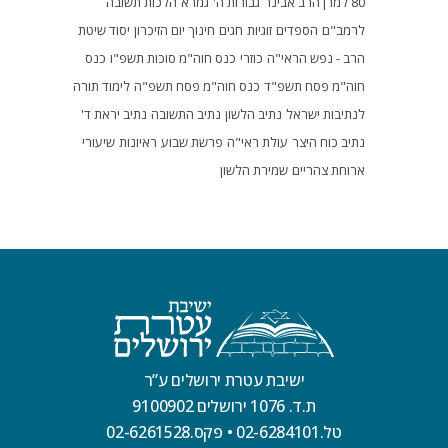
80 למרן הרב אבינר
גבורות ה'
גמרא
הלכות תשובה
לרמב"ם
הספדים
זוגיות
חגים
חינוך
יום הזיכרון
יסוד שיטת
הרב - נפש הראי"ה
כוזרי
כנס חוה"מ סוכות תשפ"ו
כנס
חוה"מ פסח תשפ"ד
כנס חוה"מ פסח תשפ"ה
לימוד תורה
לנתיבות ישראל
נתיב הלשון
נתיב התשובה
נתיב יראת ד'
נתיב כוח היצר
עולת ראי"ה
פרשת שבוע
ראיונות
שיעורי
ארוחת צהריים
שמירת הלשון
ישיבת עטרת ירושלים ע”ר
ת.ד. 1076 ירושלים 9100902
טל.02-6284101
•
פקס.02-6261528