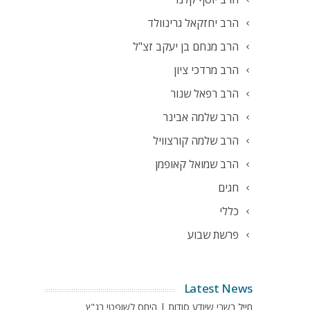
הרב יחזקאל גרינוולד
הרב מנחם בן יעקב זצ"ל
הרב מרדכי ציון
הרב רפאל שנור
הרב שלמה אבינר
הרב שלמה קורצוויל
הרב שמואל קאופמן
חגים
כללי
פרשת שבוע
Latest News
חייל בשבי שיודע סודות | היחס לשופטי בג"ץ