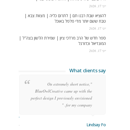
יוני 17, 2026
להוציא שבת רבנו תם | לתרום כליה | מצוות צבא |
טבח ששם יותר מדי פלפל באוכל
יוני 17, 2026
ספר חדש של הרב מרדכי ציון | שמירת הלשון בצה"ל |
המונדיאל וכדורגל
יוני 17, 2026
What clients say
g
"On extremely short notice,
h,
BlueOwlCreative came up with the
!"
perfect design I previously envisioned
for my company. "
rge Stoner
Lindsay Ford
keting Manager