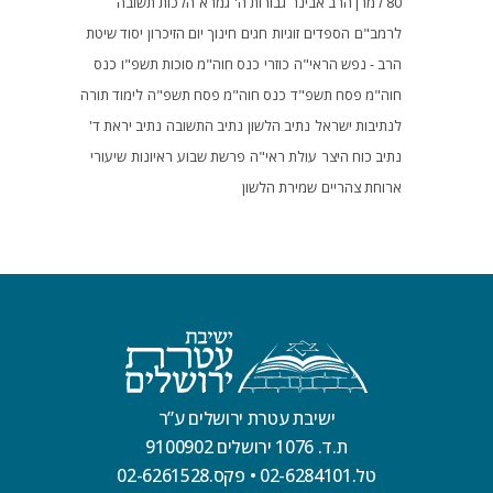
80 למרן הרב אבינר
גבורות ה'
גמרא
הלכות תשובה
לרמב"ם
הספדים
זוגיות
חגים
חינוך
יום הזיכרון
יסוד שיטת
הרב - נפש הראי"ה
כוזרי
כנס חוה"מ סוכות תשפ"ו
כנס
חוה"מ פסח תשפ"ד
כנס חוה"מ פסח תשפ"ה
לימוד תורה
לנתיבות ישראל
נתיב הלשון
נתיב התשובה
נתיב יראת ד'
נתיב כוח היצר
עולת ראי"ה
פרשת שבוע
ראיונות
שיעורי
ארוחת צהריים
שמירת הלשון
ישיבת עטרת ירושלים ע”ר
ת.ד. 1076 ירושלים 9100902
טל.02-6284101
•
פקס.02-6261528