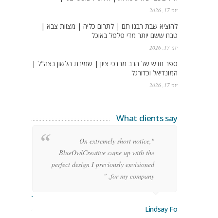
יוני 17, 2026
להוציא שבת רבנו תם | לתרום כליה | מצוות צבא |
טבח ששם יותר מדי פלפל באוכל
יוני 17, 2026
ספר חדש של הרב מרדכי ציון | שמירת הלשון בצה"ל |
המונדיאל וכדורגל
יוני 17, 2026
What clients say
g
"On extremely short notice,
h,
BlueOwlCreative came up with the
!"
perfect design I previously envisioned
for my company. "
rge Stoner
Lindsay Ford
keting Manager