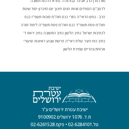
80 למרן הרב אבינר
גבורות ה'
גמרא
הלכות תשובה
לרמב"ם
הספדים
זוגיות
חגים
חינוך
יום הזיכרון
יסוד שיטת
הרב - נפש הראי"ה
כוזרי
כנס חוה"מ סוכות תשפ"ו
כנס
חוה"מ פסח תשפ"ד
כנס חוה"מ פסח תשפ"ה
לימוד תורה
לנתיבות ישראל
נתיב הלשון
נתיב התשובה
נתיב יראת ד'
נתיב כוח היצר
עולת ראי"ה
פרשת שבוע
ראיונות
שיעורי
ארוחת צהריים
שמירת הלשון
ישיבת עטרת ירושלים ע”ר
ת.ד. 1076 ירושלים 9100902
טל.02-6284101
•
פקס.02-6261528