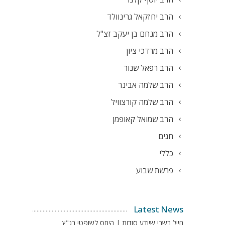
הרב יחזקאל גרינוולד
הרב מנחם בן יעקב זצ"ל
הרב מרדכי ציון
הרב רפאל שנור
הרב שלמה אבינר
הרב שלמה קורצוויל
הרב שמואל קאופמן
חגים
כללי
פרשת שבוע
Latest News
חייל בשבי שיודע סודות | היחס לשופטי בג"ץ