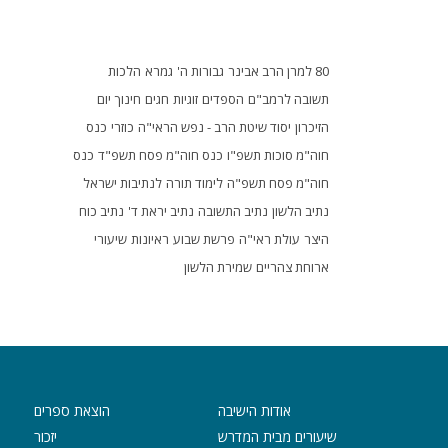
80 למרן הרב אבינר
גבורות ה'
גמרא
הלכות
תשובה לרמב"ם
הספדים
זוגיות
חגים
חינוך
יום
הזיכרון
יסוד שיטת הרב - נפש הראי"ה
כוזרי
כנס
חוה"מ סוכות תשפ"ו
כנס חוה"מ פסח תשפ"ד
כנס
חוה"מ פסח תשפ"ה
לימוד תורה
לנתיבות ישראל
נתיב הלשון
נתיב התשובה
נתיב יראת ד'
נתיב כוח
היצר
עולת ראי"ה
פרשת שבוע
ראיונות
שיעורי
ארוחת צהריים
שמירת הלשון
אודות הישיבה
הוצאת ספרים
שיעורים מבית המדרש
יזכור