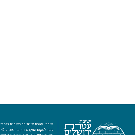
ישיבת "עטרת ירושלים" השוכנת בלב ליב
סמ
בישיבה לומדים כ- 120 ת