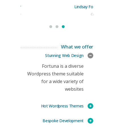
orge Stoner
Lindsay Ford
rketing Manager
CEO
What we offer
Stunning Web Design
Fortuna is a diverse
Wordpress theme suitable
for a wide variety of
websites
Hot Wordpress Themes
Bespoke Development