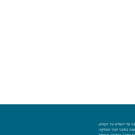
ה של ירושלים עיר הקודש,
וך למקום המקדש הוקמה לפני כ-40 שנה בתוככי העיר העתיקה.
למידים העוסקים בתורה בשקידה והתמדה