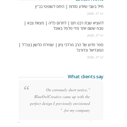
חייל בשבי שיודע סודות | היחס לשופטי בג"ץ
יוני 17, 2026
להוציא שבת רבנו תם | לתרום כליה | מצוות צבא |
טבח ששם יותר מדי פלפל באוכל
יוני 17, 2026
ספר חדש של הרב מרדכי ציון | שמירת הלשון בצה"ל |
המונדיאל וכדורגל
יוני 17, 2026
What clients say
g
"On extremely short notice,
h,
BlueOwlCreative came up with the
!"
perfect design I previously envisioned
for my company. "
rge Stoner