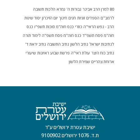
80 למרן הרב אבינר
גבורות ה'
גמרא
הלכות תשובה
לרמב"ם
הספדים
זוגיות
חגים
חינוך
יום הזיכרון
יסוד שיטת
הרב - נפש הראי"ה
כוזרי
כנס חוה"מ סוכות תשפ"ו
כנס
חוה"מ פסח תשפ"ד
כנס חוה"מ פסח תשפ"ה
לימוד תורה
לנתיבות ישראל
נתיב הלשון
נתיב התשובה
נתיב יראת ד'
נתיב כוח היצר
עולת ראי"ה
פרשת שבוע
ראיונות
שיעורי
ארוחת צהריים
שמירת הלשון
ישיבת עטרת ירושלים ע”ר
ת.ד. 1076 ירושלים 9100902