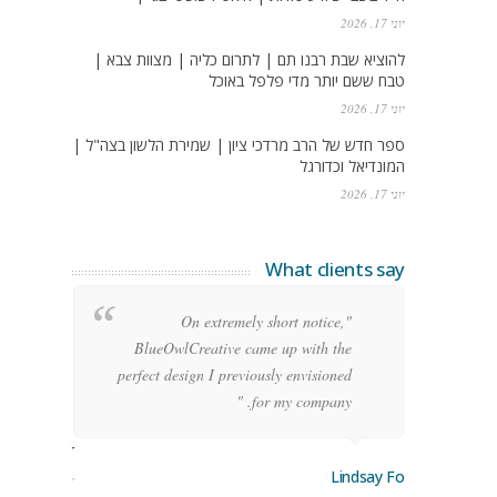
יוני 17, 2026
להוציא שבת רבנו תם | לתרום כליה | מצוות צבא |
טבח ששם יותר מדי פלפל באוכל
יוני 17, 2026
ספר חדש של הרב מרדכי ציון | שמירת הלשון בצה"ל |
המונדיאל וכדורגל
יוני 17, 2026
What clients say
g
"On extremely short notice,
h,
BlueOwlCreative came up with the
!"
perfect design I previously envisioned
for my company. "
rge Stoner
Lindsay Ford
keting Manager