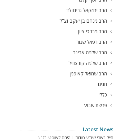
הרב יחזקאל גרינוולד
הרב מנחם בן יעקב זצ"ל
הרב מרדכי ציון
הרב רפאל שנור
הרב שלמה אבינר
הרב שלמה קורצוויל
הרב שמואל קאופמן
חגים
כללי
פרשת שבוע
Latest News
חייל בשבי שיודע סודות | היחס לשופטי בג"ץ