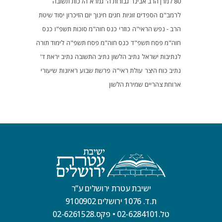
80 למרן הרב אבינר
גבורות ה'
גמרא
הלכות תשובה
לרמב"ם
הספדים
זוגיות
חגים
חינוך
יום הזיכרון
יסוד שיטת
הרב - נפש הראי"ה
כוזרי
כנס חוה"מ סוכות תשפ"ו
כנס
חוה"מ פסח תשפ"ד
כנס חוה"מ פסח תשפ"ה
לימוד תורה
לנתיבות ישראל
נתיב הלשון
נתיב התשובה
נתיב יראת ד'
נתיב כוח היצר
עולת ראי"ה
פרשת שבוע
ראיונות
שיעורי
ארוחת צהריים
שמירת הלשון
ישיבת עטרת ירושלים ע”ר
ת.ד. 1076 ירושלים 9100902
טל.02-6284101
•
פקס.02-6261528