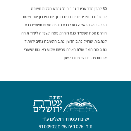
80 למרן הרב אבינר
גבורות ה'
גמרא
הלכות תשובה
לרמב"ם
הספדים
זוגיות
חגים
חינוך
יום הזיכרון
יסוד שיטת
הרב - נפש הראי"ה
כוזרי
כנס חוה"מ סוכות תשפ"ו
כנס
חוה"מ פסח תשפ"ד
כנס חוה"מ פסח תשפ"ה
לימוד תורה
לנתיבות ישראל
נתיב הלשון
נתיב התשובה
נתיב יראת ד'
נתיב כוח היצר
עולת ראי"ה
פרשת שבוע
ראיונות
שיעורי
ארוחת צהריים
שמירת הלשון
ישיבת עטרת ירושלים ע”ר
ת.ד. 1076 ירושלים 9100902