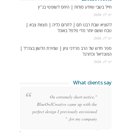
חייל בשבי שיודע סודות | היחס לשופטי בג"ץ
יוני 17, 2026
להוציא שבת רבנו תם | לתרום כליה | מצוות צבא |
טבח ששם יותר מדי פלפל באוכל
יוני 17, 2026
ספר חדש של הרב מרדכי ציון | שמירת הלשון בצה"ל |
המונדיאל וכדורגל
יוני 17, 2026
What clients say
g
"On extremely short notice,
h,
BlueOwlCreative came up with the
!"
perfect design I previously envisioned
for my company. "
rge Stoner