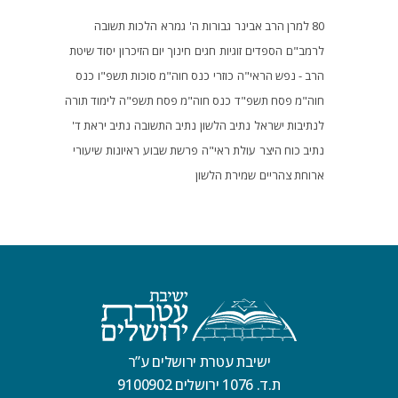
80 למרן הרב אבינר
גבורות ה'
גמרא
הלכות תשובה
לרמב"ם
הספדים
זוגיות
חגים
חינוך
יום הזיכרון
יסוד שיטת
הרב - נפש הראי"ה
כוזרי
כנס חוה"מ סוכות תשפ"ו
כנס
חוה"מ פסח תשפ"ד
כנס חוה"מ פסח תשפ"ה
לימוד תורה
לנתיבות ישראל
נתיב הלשון
נתיב התשובה
נתיב יראת ד'
נתיב כוח היצר
עולת ראי"ה
פרשת שבוע
ראיונות
שיעורי
ארוחת צהריים
שמירת הלשון
ישיבת עטרת ירושלים ע”ר
ת.ד. 1076 ירושלים 9100902