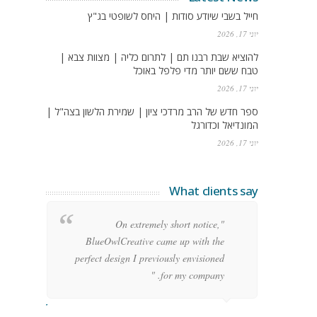
חייל בשבי שיודע סודות | היחס לשופטי בג"ץ
יוני 17, 2026
להוציא שבת רבנו תם | לתרום כליה | מצוות צבא |
טבח ששם יותר מדי פלפל באוכל
יוני 17, 2026
ספר חדש של הרב מרדכי ציון | שמירת הלשון בצה"ל |
המונדיאל וכדורגל
יוני 17, 2026
What clients say
g
"On extremely short notice,
h,
BlueOwlCreative came up with the
!"
perfect design I previously envisioned
for my company. "
rge Stoner