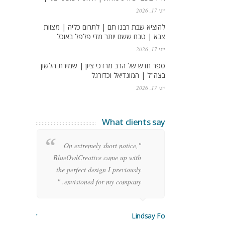
יוני 17, 2026
להוציא שבת רבנו תם | לתרום כליה | מצוות
צבא | טבח ששם יותר מדי פלפל באוכל
יוני 17, 2026
ספר חדש של הרב מרדכי ציון | שמירת הלשון
בצה"ל | המונדיאל וכדורגל
יוני 17, 2026
What clients say
re
"On extremely short notice,
ean
BlueOwlCreative came up with
ode
the perfect design I previously
y!"
envisioned for my company. "
orge Stoner
Lindsay Ford