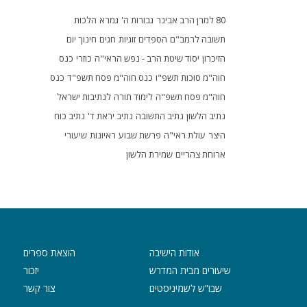
80 למרן הרב אבינר
גבורות ה'
גמרא
הלכות
תשובה לרמב"ם
הספדים
זוגיות
חגים
חינוך
יום
הזיכרון
יסוד שיטת הרב - נפש הראי"ה
כוזרי
כנס
חוה"מ סוכות תשפ"ו
כנס חוה"מ פסח תשפ"ד
כנס
חוה"מ פסח תשפ"ה
לימוד תורה
לנתיבות ישראל
נתיב הלשון
נתיב התשובה
נתיב יראת ד'
נתיב כוח
היצר
עולת ראי"ה
פרשת שבוע
ראיונות
שיעורי
ארוחת צהריים
שמירת הלשון
אודות הישיבה
הוצאת ספרים
שיעורים מבית המדרש
יזכור
שבו”ש לשמיניסטים
צור קשר