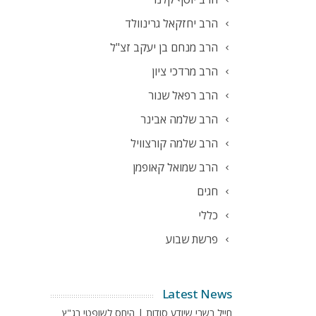
הרב יחזקאל גרינוולד
הרב מנחם בן יעקב זצ"ל
הרב מרדכי ציון
הרב רפאל שנור
הרב שלמה אבינר
הרב שלמה קורצוויל
הרב שמואל קאופמן
חגים
כללי
פרשת שבוע
Latest News
חייל בשבי שיודע סודות | היחס לשופטי בג"ץ