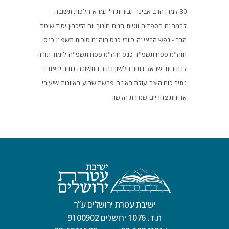
80 למרן הרב אבינר
גבורות ה'
גמרא
הלכות תשובה
לרמב"ם
הספדים
זוגיות
חגים
חינוך
יום הזיכרון
יסוד שיטת
הרב - נפש הראי"ה
כוזרי
כנס חוה"מ סוכות תשפ"ו
כנס
חוה"מ פסח תשפ"ד
כנס חוה"מ פסח תשפ"ה
לימוד תורה
לנתיבות ישראל
נתיב הלשון
נתיב התשובה
נתיב יראת ד'
נתיב כוח היצר
עולת ראי"ה
פרשת שבוע
ראיונות
שיעורי
ארוחת צהריים
שמירת הלשון
ישיבת עטרת ירושלים ע”ר
ת.ד. 1076 ירושלים 9100902