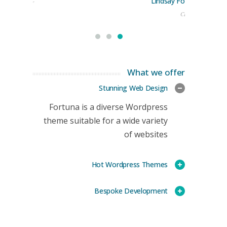
Lindsay Ford
keting Manager
CEO
What we offer
Stunning Web Design
Fortuna is a diverse Wordpress
theme suitable for a wide variety
of websites
Hot Wordpress Themes
Bespoke Development