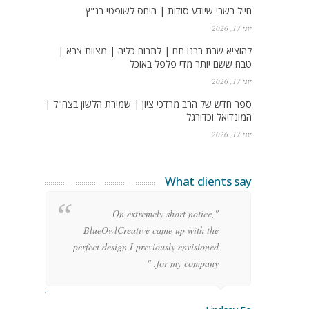
חייל בשבי שיודע סודות | היחס לשופטי בג"ץ
יוני 17, 2026
להוציא שבת רבנו תם | לתרום כליה | מצוות צבא |
טבח ששם יותר מדי פלפל באוכל
יוני 17, 2026
ספר חדש של הרב מרדכי ציון | שמירת הלשון בצה"ל |
המונדיאל וכדורגל
יוני 17, 2026
What clients say
g
"On extremely short notice,
h,
BlueOwlCreative came up with the
!"
perfect design I previously envisioned
for my company. "
rge Stoner