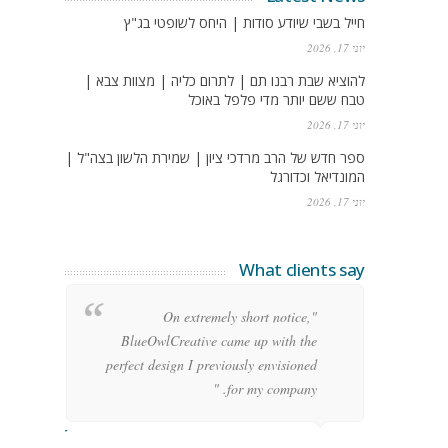
חייל בשבי שיודע סודות | היחס לשופטי בג"ץ
יוני 17, 2026
להוציא שבת רבנו תם | לתרום כליה | מצוות צבא |
טבח ששם יותר מדי פלפל באוכל
יוני 17, 2026
ספר חדש של הרב מרדכי ציון | שמירת הלשון בצה"ל |
המונדיאל וכדורגל
יוני 17, 2026
What clients say
g
"On extremely short notice,
h,
BlueOwlCreative came up with the
!"
perfect design I previously envisioned
for my company. "
rge Stoner