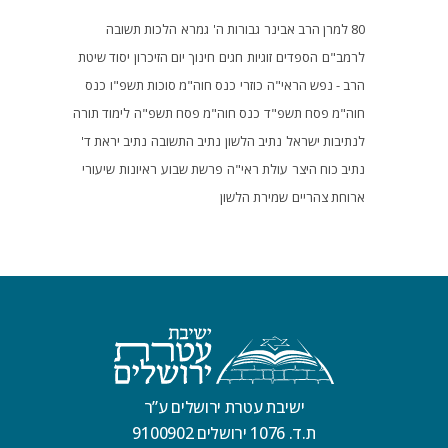
80 למרן הרב אבינר
גבורות ה'
גמרא
הלכות תשובה
לרמב"ם
הספדים
זוגיות
חגים
חינוך
יום הזיכרון
יסוד שיטת
הרב - נפש הראי"ה
כוזרי
כנס חוה"מ סוכות תשפ"ו
כנס
חוה"מ פסח תשפ"ד
כנס חוה"מ פסח תשפ"ה
לימוד תורה
לנתיבות ישראל
נתיב הלשון
נתיב התשובה
נתיב יראת ד'
נתיב כוח היצר
עולת ראי"ה
פרשת שבוע
ראיונות
שיעורי
ארוחת צהריים
שמירת הלשון
ישיבת עטרת ירושלים ע”ר
ת.ד. 1076 ירושלים 9100902