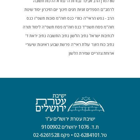
80 למרן הרב אבינר
גבורות ה'
גמרא
הלכות תשובה
לרמב"ם
הספדים
זוגיות
חגים
חינוך
יום הזיכרון
יסוד שיטת
הרב - נפש הראי"ה
כוזרי
כנס חוה"מ סוכות תשפ"ו
כנס
חוה"מ פסח תשפ"ד
כנס חוה"מ פסח תשפ"ה
לימוד תורה
לנתיבות ישראל
נתיב הלשון
נתיב התשובה
נתיב יראת ד'
נתיב כוח היצר
עולת ראי"ה
פרשת שבוע
ראיונות
שיעורי
ארוחת צהריים
שמירת הלשון
ישיבת עטרת ירושלים ע”ר
ת.ד. 1076 ירושלים 9100902
טל.02-6284101
•
פקס.02-6261528