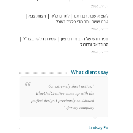
יוני 17, 2026
להוציא שבת רבנו תם | לתרום כליה | מצוות צבא |
טבח ששם יותר מדי פלפל באוכל
יוני 17, 2026
ספר חדש של הרב מרדכי ציון | שמירת הלשון בצה"ל |
המונדיאל וכדורגל
יוני 17, 2026
What clients say
g
"On extremely short notice,
h,
BlueOwlCreative came up with the
!"
perfect design I previously envisioned
for my company. "
rge Stoner
Lindsay Ford
keting Manager