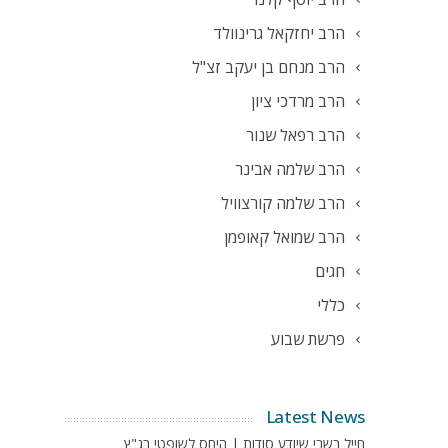
הרב יחזקאל גרינוולד
הרב מנחם בן יעקב זצ"ל
הרב מרדכי ציון
הרב רפאל שנור
הרב שלמה אבינר
הרב שלמה קורצוויל
הרב שמואל קאופמן
חגים
כללי
פרשת שבוע
Latest News
חייל בשבי שיודע סודות | היחס לשופטי בג"ץ