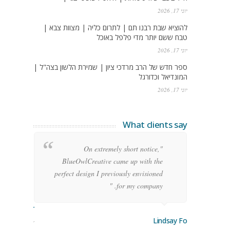
יוני 17, 2026
להוציא שבת רבנו תם | לתרום כליה | מצוות צבא |
טבח ששם יותר מדי פלפל באוכל
יוני 17, 2026
ספר חדש של הרב מרדכי ציון | שמירת הלשון בצה"ל |
המונדיאל וכדורגל
יוני 17, 2026
What clients say
g
"On extremely short notice,
h,
BlueOwlCreative came up with the
!"
perfect design I previously envisioned
for my company. "
rge Stoner
Lindsay Ford
keting Manager