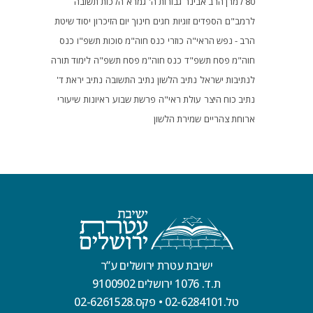
80 למרן הרב אבינר
גבורות ה'
גמרא
הלכות תשובה
לרמב"ם
הספדים
זוגיות
חגים
חינוך
יום הזיכרון
יסוד שיטת
הרב - נפש הראי"ה
כוזרי
כנס חוה"מ סוכות תשפ"ו
כנס
חוה"מ פסח תשפ"ד
כנס חוה"מ פסח תשפ"ה
לימוד תורה
לנתיבות ישראל
נתיב הלשון
נתיב התשובה
נתיב יראת ד'
נתיב כוח היצר
עולת ראי"ה
פרשת שבוע
ראיונות
שיעורי
ארוחת צהריים
שמירת הלשון
ישיבת עטרת ירושלים ע”ר
ת.ד. 1076 ירושלים 9100902
טל.02-6284101
•
פקס.02-6261528