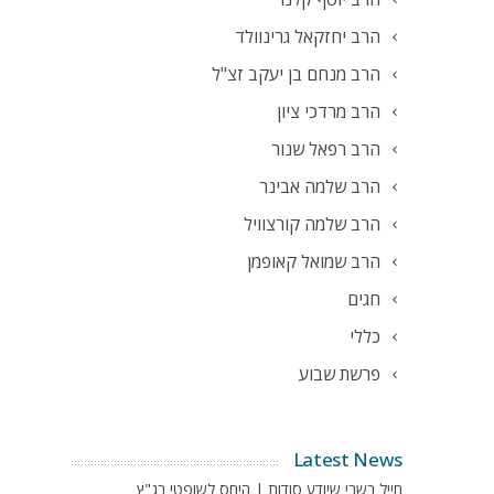
הרב יחזקאל גרינוולד
הרב מנחם בן יעקב זצ"ל
הרב מרדכי ציון
הרב רפאל שנור
הרב שלמה אבינר
הרב שלמה קורצוויל
הרב שמואל קאופמן
חגים
כללי
פרשת שבוע
Latest News
חייל בשבי שיודע סודות | היחס לשופטי בג"ץ