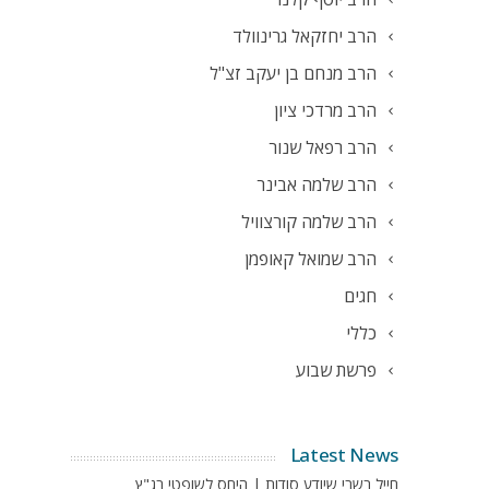
הרב יחזקאל גרינוולד
הרב מנחם בן יעקב זצ"ל
הרב מרדכי ציון
הרב רפאל שנור
הרב שלמה אבינר
הרב שלמה קורצוויל
הרב שמואל קאופמן
חגים
כללי
פרשת שבוע
Latest News
חייל בשבי שיודע סודות | היחס לשופטי בג"ץ