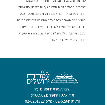
80 למרן הרב אבינר
גבורות ה'
גמרא
הלכות תשובה
לרמב"ם
הספדים
זוגיות
חגים
חינוך
יום הזיכרון
יסוד שיטת
הרב - נפש הראי"ה
כוזרי
כנס חוה"מ סוכות תשפ"ו
כנס
חוה"מ פסח תשפ"ד
כנס חוה"מ פסח תשפ"ה
לימוד תורה
לנתיבות ישראל
נתיב הלשון
נתיב התשובה
נתיב יראת ד'
נתיב כוח היצר
עולת ראי"ה
פרשת שבוע
ראיונות
שיעורי
ארוחת צהריים
שמירת הלשון
ישיבת עטרת ירושלים ע”ר
ת.ד. 1076 ירושלים 9100902
טל.02-6284101
•
פקס.02-6261528