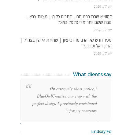
יוני 17, 2026
להוציא שבת רבנו תם | לתרום כליה | מצוות צבא |
טבח ששם יותר מדי פלפל באוכל
יוני 17, 2026
ספר חדש של הרב מרדכי ציון | שמירת הלשון בצה"ל |
המונדיאל וכדורגל
יוני 17, 2026
What clients say
g
"On extremely short notice,
h,
BlueOwlCreative came up with the
!"
perfect design I previously envisioned
for my company. "
rge Stoner
Lindsay Ford
keting Manager