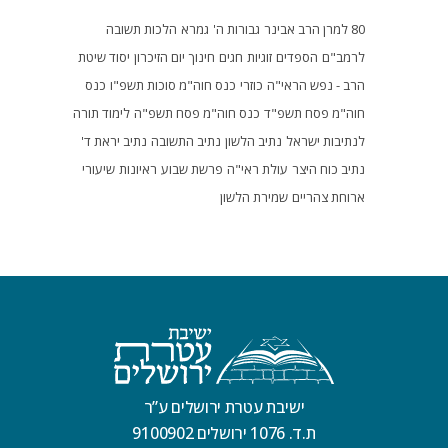
80 למרן הרב אבינר
גבורות ה'
גמרא
הלכות תשובה
לרמב"ם
הספדים
זוגיות
חגים
חינוך
יום הזיכרון
יסוד שיטת
הרב - נפש הראי"ה
כוזרי
כנס חוה"מ סוכות תשפ"ו
כנס
חוה"מ פסח תשפ"ד
כנס חוה"מ פסח תשפ"ה
לימוד תורה
לנתיבות ישראל
נתיב הלשון
נתיב התשובה
נתיב יראת ד'
נתיב כוח היצר
עולת ראי"ה
פרשת שבוע
ראיונות
שיעורי
ארוחת צהריים
שמירת הלשון
ישיבת עטרת ירושלים ע”ר
ת.ד. 1076 ירושלים 9100902