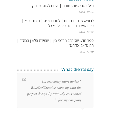
חייל בשבי שיודע סודות | היחס לשופטי בג"ץ
יוני 17, 2026
להוציא שבת רבנו תם | לתרום כליה | מצוות צבא |
טבח ששם יותר מדי פלפל באוכל
יוני 17, 2026
ספר חדש של הרב מרדכי ציון | שמירת הלשון בצה"ל |
המונדיאל וכדורגל
יוני 17, 2026
What clients say
g
"On extremely short notice,
h,
BlueOwlCreative came up with the
!"
perfect design I previously envisioned
for my company. "
rge Stoner