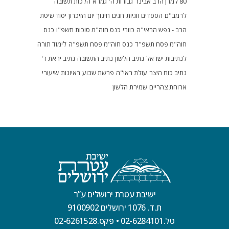
80 למרן הרב אבינר
גבורות ה'
גמרא
הלכות תשובה
לרמב"ם
הספדים
זוגיות
חגים
חינוך
יום הזיכרון
יסוד שיטת
הרב - נפש הראי"ה
כוזרי
כנס חוה"מ סוכות תשפ"ו
כנס
חוה"מ פסח תשפ"ד
כנס חוה"מ פסח תשפ"ה
לימוד תורה
לנתיבות ישראל
נתיב הלשון
נתיב התשובה
נתיב יראת ד'
נתיב כוח היצר
עולת ראי"ה
פרשת שבוע
ראיונות
שיעורי
ארוחת צהריים
שמירת הלשון
ישיבת עטרת ירושלים ע”ר
ת.ד. 1076 ירושלים 9100902
טל.02-6284101
•
פקס.02-6261528