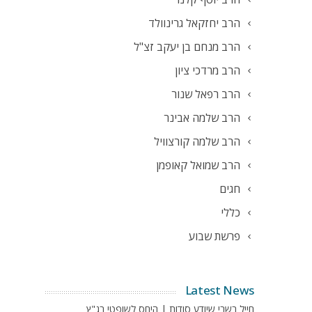
הרב יחזקאל גרינוולד
הרב מנחם בן יעקב זצ"ל
הרב מרדכי ציון
הרב רפאל שנור
הרב שלמה אבינר
הרב שלמה קורצוויל
הרב שמואל קאופמן
חגים
כללי
פרשת שבוע
Latest News
חייל בשבי שיודע סודות | היחס לשופטי בג"ץ