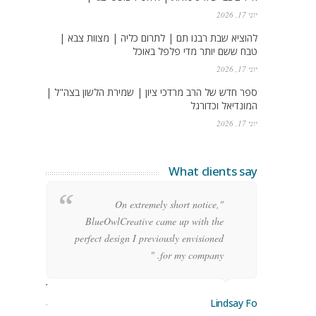
יוני 17, 2026
להוציא שבת רבנו תם | לתרום כליה | מצוות צבא |
טבח ששם יותר מדי פלפל באוכל
יוני 17, 2026
ספר חדש של הרב מרדכי ציון | שמירת הלשון בצה"ל |
המונדיאל וכדורגל
יוני 17, 2026
What clients say
g
"On extremely short notice,
h,
BlueOwlCreative came up with the
!"
perfect design I previously envisioned
for my company. "
rge Stoner
Lindsay Ford
keting Manager