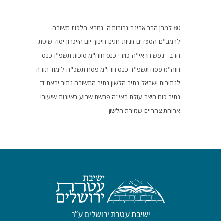
80 למרן הרב אבינר
גבורות ה'
גמרא
הלכות תשובה
לרמב"ם
הספדים
זוגיות
חגים
חינוך
יום הזיכרון
יסוד שיטת
הרב - נפש הראי"ה
כוזרי
כנס חוה"מ סוכות תשפ"ו
כנס
חוה"מ פסח תשפ"ד
כנס חוה"מ פסח תשפ"ה
לימוד תורה
לנתיבות ישראל
נתיב הלשון
נתיב התשובה
נתיב יראת ד'
נתיב כוח היצר
עולת ראי"ה
פרשת שבוע
ראיונות
שיעורי
ארוחת צהריים
שמירת הלשון
ישיבת עטרת ירושלים ע”ר