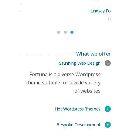
rge Stoner
Lindsay Ford
keting Manager
CEO
What we offer
Stunning Web Design
Fortuna is a diverse Wordpress
theme suitable for a wide variety
of websites
Hot Wordpress Themes
Bespoke Development