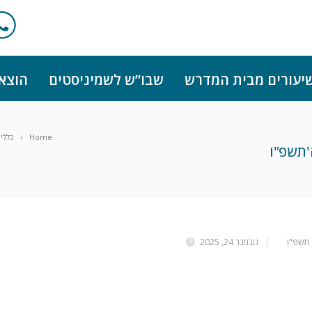
יעורים מבית המדרש
שבו”ש לשמיניסטים
הוצא
Home
כללי
'תשפ"ו
 תשפ"ו
נובמבר 24, 2025