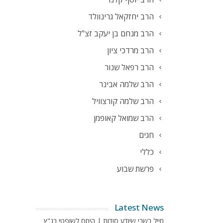
הרב יחזקאל גרינוולד
הרב מנחם בן יעקב זצ"ל
הרב מרדכי ציון
הרב רפאל שנור
הרב שלמה אבינר
הרב שלמה קורצוויל
הרב שמואל קאופמן
חגים
כללי
פרשת שבוע
Latest News
חייל בשבי שיודע סודות | היחס לשופטי בג"ץ