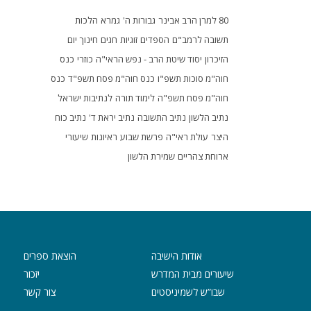
80 למרן הרב אבינר
גבורות ה'
גמרא
הלכות
תשובה לרמב"ם
הספדים
זוגיות
חגים
חינוך
יום
הזיכרון
יסוד שיטת הרב - נפש הראי"ה
כוזרי
כנס
חוה"מ סוכות תשפ"ו
כנס חוה"מ פסח תשפ"ד
כנס
חוה"מ פסח תשפ"ה
לימוד תורה
לנתיבות ישראל
נתיב הלשון
נתיב התשובה
נתיב יראת ד'
נתיב כוח
היצר
עולת ראי"ה
פרשת שבוע
ראיונות
שיעורי
ארוחת צהריים
שמירת הלשון
אודות הישיבה
הוצאת ספרים
שיעורים מבית המדרש
יזכור
שבו”ש לשמיניסטים
צור קשר