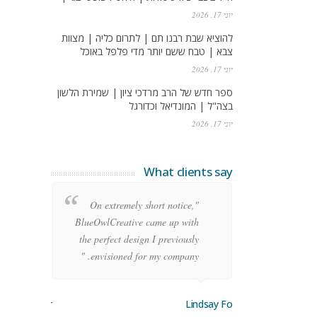
יוני 17, 2026
להוציא שבת רבנו תם | לתרום כליה | מצוות
צבא | טבח ששם יותר מדי פלפל באוכל
יוני 17, 2026
ספר חדש של הרב מרדכי ציון | שמירת הלשון
בצה"ל | המונדיאל וכדורגל
יוני 17, 2026
What clients say
re
"On extremely short notice,
ean
BlueOwlCreative came up with
ode
the perfect design I previously
y!"
envisioned for my company. "
orge Stoner
Lindsay Ford