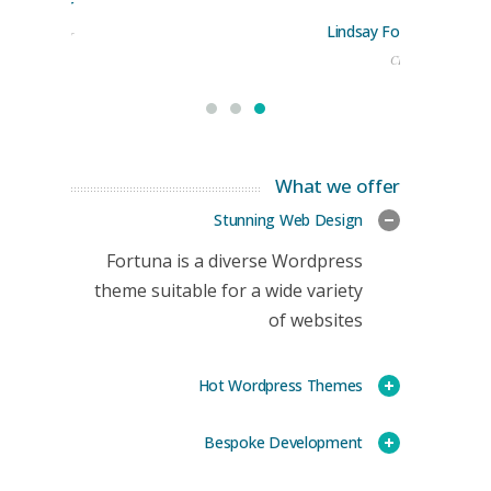
rge Stoner
Lindsay Ford
keting Manager
CEO
What we offer
Stunning Web Design
Fortuna is a diverse Wordpress
theme suitable for a wide variety
of websites
Hot Wordpress Themes
Bespoke Development