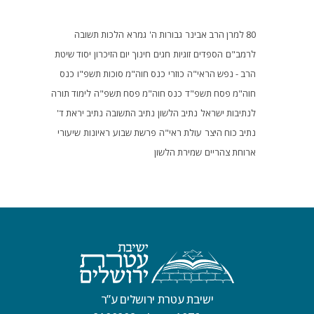
80 למרן הרב אבינר
גבורות ה'
גמרא
הלכות תשובה
לרמב"ם
הספדים
זוגיות
חגים
חינוך
יום הזיכרון
יסוד שיטת
הרב - נפש הראי"ה
כוזרי
כנס חוה"מ סוכות תשפ"ו
כנס
חוה"מ פסח תשפ"ד
כנס חוה"מ פסח תשפ"ה
לימוד תורה
לנתיבות ישראל
נתיב הלשון
נתיב התשובה
נתיב יראת ד'
נתיב כוח היצר
עולת ראי"ה
פרשת שבוע
ראיונות
שיעורי
ארוחת צהריים
שמירת הלשון
ישיבת עטרת ירושלים ע”ר